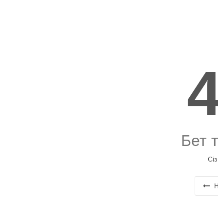
Бет 
Сіз
Н