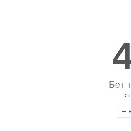
Бет 
Сіз
Н