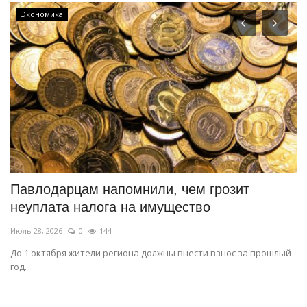
Экономика
Павлодарцам напомнили, чем грозит
В
неуплата налога на имущество
д
Июль 28, 2026
0
144
Ию
До 1 октября жители региона должны внести взнос за прошлый
Кр
год.
пр