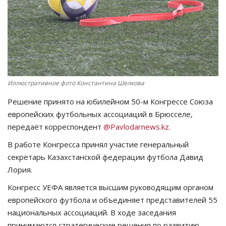
СПОРТ
Чек-лист
РАЗВЛЕЧЕНИЯ
Иллюстративное фото Константина Шелкова
OFFICIAL
Решение принято на юбилейном 50-м Конгрессе Союза
европейских футбольных ассоциаций в Брюсселе
,
Курултай
передаёт корреспондент
@Pavlodarnews.kz.
В работе
Конгресса при
нял участие генеральный
Язык
секретарь Казахстанской федерации футбола Давид
Қазақша
Русский
Лория.
Конгресс УЕФА является высшим руководящим органом
европейского футбола и объединяет представителей 55
национальных ассоциаций. В ходе заседания
принимаются стратегические решения по развитию