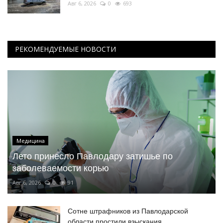
Авг 6, 2026
0
693
РЕКОМЕНДУЕМЫЕ НОВОСТИ
Медицина
Лето принесло Павлодару затишье по
заболеваемости корью
Авг 6, 2026
0
91
Сотне штрафников из Павлодарской
области простили взыскания