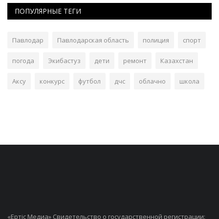
ПОПУЛЯРНЫЕ ТЕГИ
Павлодар
Павлодарская область
полиция
спорт
погода
Экибастуз
дети
ремонт
Казахстан
Аксу
конкурс
футбол
дчс
облачно
школа
«Ертiс Медиа» Свидетельство о государственной регистрации: