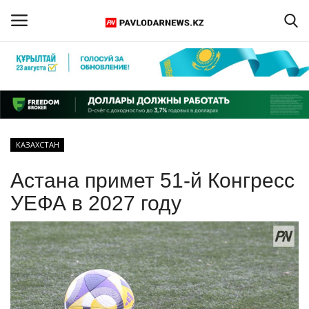
Войти
Регистрация
Главная
КАЗАХСТАН
Обратная связь
Астана примет 51-й Конгресс
ПАВЛОДАРСКАЯ ОБЛАСТЬ
УЕФА в 2027 году
КАЗАХСТАН
МИР
СПЕЦПРОЕКТЫ