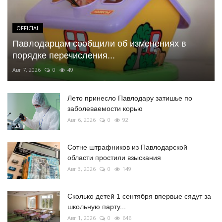
OFFICIAL
Павлодарцам сообщили об изменениях в
порядке перечисления...
Авг 7, 2026
0
49
Лето принесло Павлодару затишье по
заболеваемости корью
Авг 6, 2026
0
92
Сотне штрафников из Павлодарской
области простили взыскания
Авг 3, 2026
0
149
Сколько детей 1 сентября впервые сядут за
школьную парту...
Авг 1, 2026
0
646