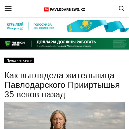
Войти
Регистрация
Главная
Предания степи
Обратная связь
Как выглядела жительница
ПАВЛОДАРСКАЯ ОБЛАСТЬ
Павлодарского Прииртышья
35 веков назад
КАЗАХСТАН
МИР
СПЕЦПРОЕКТЫ