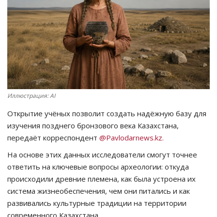
СПОРТ
Чек-лист
РАЗВЛЕЧЕНИЯ
OFFICIAL
Иллюстрация: AI
Открытие учёных позволит создать надёжную базу для
Курултай
изучения позднего бронзового века Казахстана,
передаёт корреспондент
@Pavlodarnews.kz.
Язык
На основе этих данных исследователи смогут точнее
Қазақша
Русский
ответить на ключевые вопросы археологии: откуда
происходили древние племена, как была устроена их
система жизнеобеспечения, чем они питались и как
развивались культурные традиции на территории
современного Казахстана.