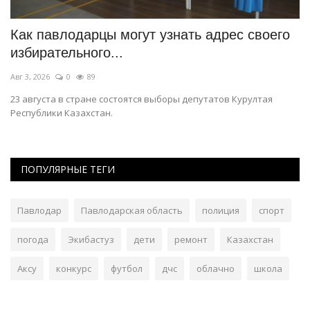
о
Чек-лист: как павлодарцы могут усыновить
У
или удочерить...
в
Июль 17, 2026
0
307
Ию
Усыновление ребенка – один из самых ответственных шагов в
До
жизни семьи.
ПОПУЛЯРНЫЕ ТЕГИ
Павлодар
Павлодарская область
полиция
спорт
погода
Экибастуз
дети
ремонт
Казахстан
Аксу
конкурс
футбол
дчс
облачно
школа