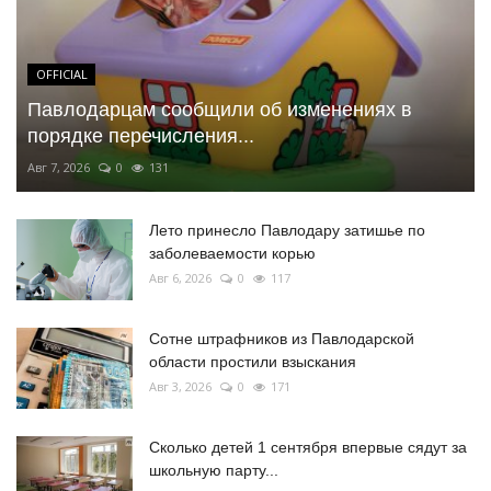
OFFICIAL
Павлодарцам сообщили об изменениях в
порядке перечисления...
Авг 7, 2026
0
131
Лето принесло Павлодару затишье по
заболеваемости корью
Авг 6, 2026
0
117
Сотне штрафников из Павлодарской
области простили взыскания
Авг 3, 2026
0
171
Сколько детей 1 сентября впервые сядут за
школьную парту...