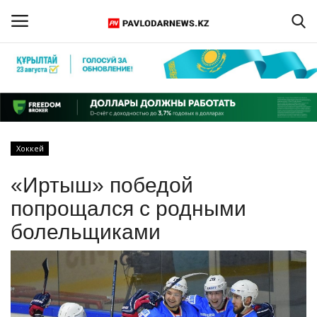
Войти
Регистрация
Главная
Хоккей
Обратная связь
«Иртыш» победой
ПАВЛОДАРСКАЯ ОБЛАСТЬ
попрощался с родными
болельщиками
КАЗАХСТАН
МИР
СПЕЦПРОЕКТЫ