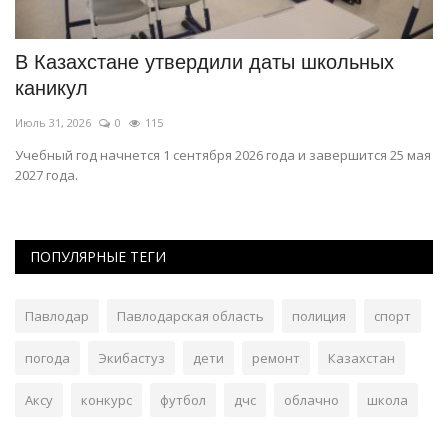
В Казахстане утвердили даты школьных
И
каникул
о
Июль 31, 2026
0
115
Ию
о
Учебный год начнется 1 сентября 2026 года и завершится 25 мая
Ра
2027 года.
ПОПУЛЯРНЫЕ ТЕГИ
Павлодар
Павлодарская область
полиция
спорт
погода
Экибастуз
дети
ремонт
Казахстан
Аксу
конкурс
футбол
дчс
облачно
школа