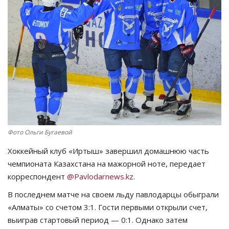
СПОРТ
Чек-лист
РАЗВЛЕЧЕНИЯ
OFFICIAL
Курултай
Фото Ольги Бугаевой
Язык
Хоккейный клуб «Иртыш» завершил домашнюю часть
чемпионата Казахстана на мажорной ноте, передает
Қазақша
Русский
корреспондент
@Pavlodarnews.kz
.
В последнем матче на своем льду павлодарцы обыграли
«Алматы» со счетом 3:1. Гости первыми открыли счет,
выиграв стартовый период — 0:1. Однако затем