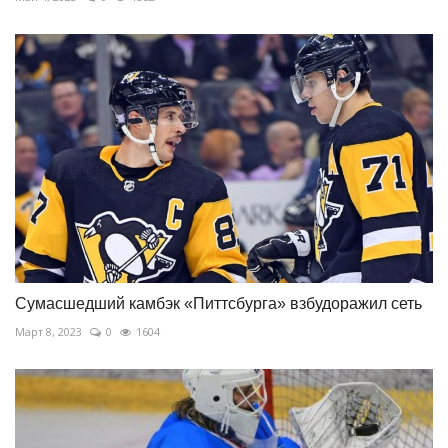
Сумасшедший камбэк «Питтсбурга» взбудоражил сеть
Март 8, 2023
0
1604