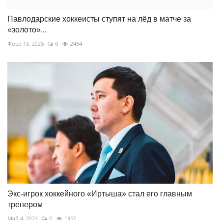
Павлодарские хоккеисты ступят на лёд в матче за
«золото»...
Февр 13, 2025
0
2464
Экс-игрок хоккейного «Иртыша» стал его главным
тренером
Май 4, 2023
0
1352