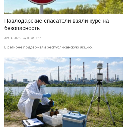
СПОРТ
Павлодарские спасатели взяли курс на
Чек-лист
безопасность
Авг 3, 2026
0
127
РАЗВЛЕЧЕНИЯ
В регионе поддержали республиканскую акцию.
OFFICIAL
Курултай
Язык
Қазақша
Русский