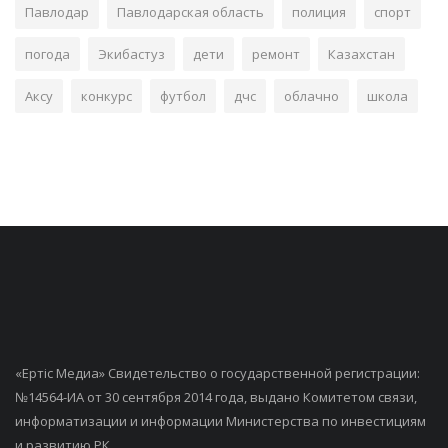
Павлодар
Павлодарская область
полиция
спорт
погода
Экибастуз
дети
ремонт
Казахстан
Аксу
конкурс
футбол
дчс
облачно
школа
«Ертiс Медиа» Свидетельство о государственной регистрации:
№14564-ИА от 30 сентября 2014 года, выдано Комитетом связи,
информатизации и информации Министерства по инвестициям
и развитию РК