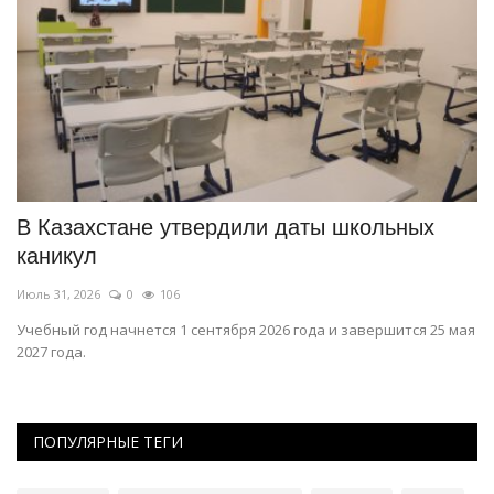
В Казахстане утвердили даты школьных
П
каникул
п
Июль 31, 2026
0
106
Ию
Учебный год начнется 1 сентября 2026 года и завершится 25 мая
Ко
2027 года.
«ш
ПОПУЛЯРНЫЕ ТЕГИ