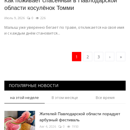
Как поживает спасённый в Павлодарской
области косулёнок Томми
Июль 9, 2026
0
226
Малыш уже уверенно бегает по траве, откликается на своё имя
и с каждым днём становится...
1
2
3
›
»
ПОПУЛЯРНЫЕ НОВОСТИ
на этой неделе
В этом месяце
Все время
Жителей Павлодарской области порадует
арбузный фестиваль
Авг 4, 2026
0
1950