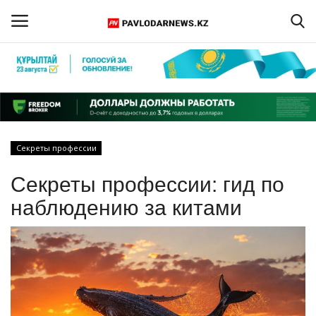
Войти
Регистрация
Главная
Секреты профессии
Обратная связь
Секреты профессии: гид по
ПАВЛОДАРСКАЯ ОБЛАСТЬ
наблюдению за китами
КАЗАХСТАН
МИР
СПЕЦПРОЕКТЫ