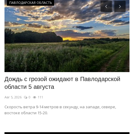
ПАВЛОДАРСКАЯ ОБЛАСТЬ
Дождь с грозой ожидают в Павлодарской
П
области 5 августа
к
Авг 5, 2026
0
111
Ию
Скорость ветра 9-14 метров в секунду, на западе, севере,
Ме
востоке области 15-20.