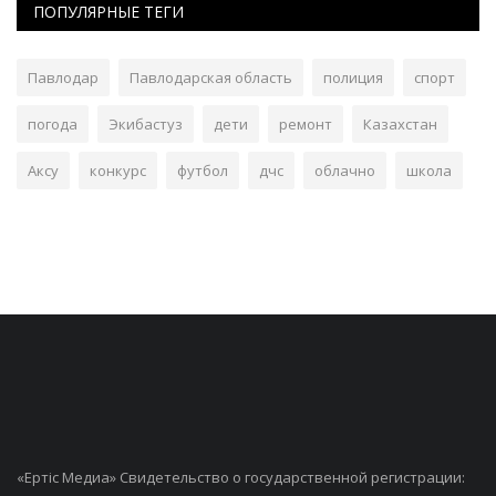
ПОПУЛЯРНЫЕ ТЕГИ
Павлодар
Павлодарская область
полиция
спорт
погода
Экибастуз
дети
ремонт
Казахстан
Аксу
конкурс
футбол
дчс
облачно
школа
«Ертiс Медиа» Свидетельство о государственной регистрации: