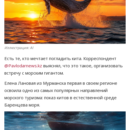
СПОРТ
Чек-лист
РАЗВЛЕЧЕНИЯ
Иллюстрация: AI
OFFICIAL
Есть те, кто мечтает погладить кита. Корреспондент
@Pavlodarnews.kz
выяснял, что это такое, организовать
Курултай
встречу с морским гигантом.
Елена Лановая из Мурманска первая в своем регионе
Язык
освоила одно из самых популярных направлений
Қазақша
Русский
морского туризма: показ китов в естественной среде
Баренцева моря.