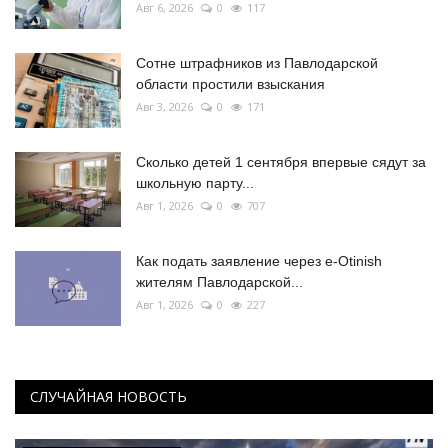
Авг 6, 2026
0
117
Сотне штрафников из Павлодарской
области простили взыскания
Авг 3, 2026
0
171
Сколько детей 1 сентября впервые сядут за
школьную парту...
Авг 1, 2026
0
707
Как подать заявление через e-Otinish
жителям Павлодарской...
Авг 1, 2026
0
227
СЛУЧАЙНАЯ НОВОСТЬ