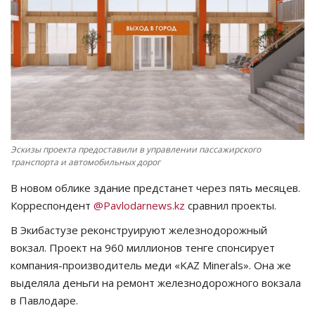
СПОРТ
Чек-лист
РАЗВЛЕЧЕНИЯ
OFFICIAL
Эскизы проекта предоставили в управлении пассажирского
транспорта и автомобильных дорог
Курултай
В новом облике здание предстанет через пять месяцев.
Язык
Корреспондент
@
Pavlodarnews
.
kz
сравнил проекты.
В Экибастузе реконструируют железнодорожный
Қазақша
Русский
вокзал.
Проект на 960 миллионов тенге спонсирует
компания-производитель меди «KAZ
Minerals».
Она же
выделяла деньги на ремонт железнодорожного вокзала
в Павлодаре.