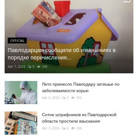
OFFICIAL
Павлодарцам сообщили об изменениях в
порядке перечисления...
Авг 7, 2026
0
108
Лето принесло Павлодару затишье по
заболеваемости корью
Авг 6, 2026
0
105
Сотне штрафников из Павлодарской
области простили взыскания
Авг 3, 2026
0
164