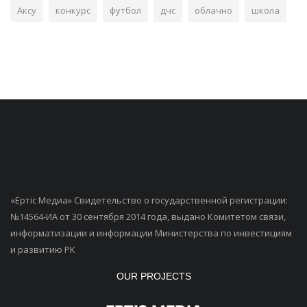
Аксу
конкурс
футбол
дчс
облачно
школа
«Ертiс Медиа» Свидетельство о государственной регистрации:
№14564-ИА от 30 сентября 2014 года, выдано Комитетом связи,
информатизации и информации Министерства по инвестициям
и развитию РК
OUR PROJECTS