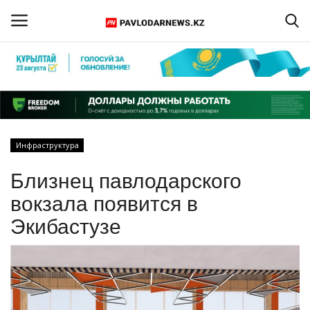
Войти
Регистрация
Главная
Инфраструктура
Обратная связь
Близнец павлодарского
ПАВЛОДАРСКАЯ ОБЛАСТЬ
вокзала появится в
Экибастузе
КАЗАХСТАН
МИР
СПЕЦПРОЕКТЫ