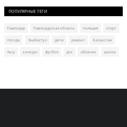
ПОПУЛЯРНЫЕ ТЕГИ
Павлодар
Павлодарская область
полиция
спорт
погода
Экибастуз
дети
ремонт
Казахстан
Аксу
конкурс
футбол
дчс
облачно
школа