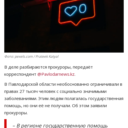
СПОРТ
Чек-лист
РАЗВЛЕЧЕНИЯ
OFFICIAL
Фото: pexels.com / Prateek Katyal
В деле разбираются прокуроры, передаёт
Курултай
корреспондент
@Pavlodarnews.kz
.
Язык
В Павлодарской области необоснованно ограничивали в
правах 27 тысяч человек с социально значимыми
Қазақша
Русский
заболеваниями. Этим людям полагалась государственная
помощь, но они её не получали. Об этом заявили
прокуроры.
– В регионе государственную помощь