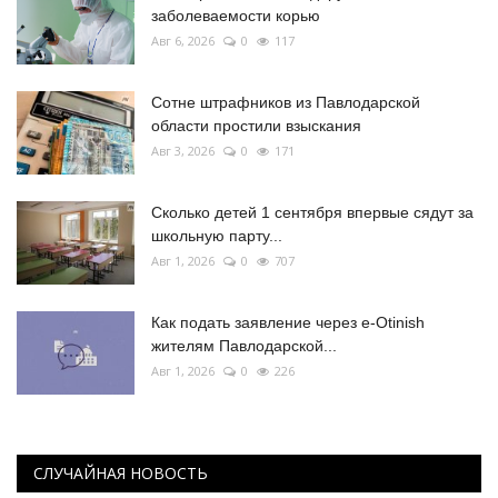
заболеваемости корью
Авг 6, 2026
0
117
Сотне штрафников из Павлодарской
области простили взыскания
Авг 3, 2026
0
171
Сколько детей 1 сентября впервые сядут за
школьную парту...
Авг 1, 2026
0
707
Как подать заявление через e-Otinish
жителям Павлодарской...
Авг 1, 2026
0
226
СЛУЧАЙНАЯ НОВОСТЬ