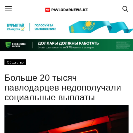
Войти
Регистрация
Главная
Общество
Обратная связь
Больше 20 тысяч
ПАВЛОДАРСКАЯ ОБЛАСТЬ
павлодарцев недополучали
социальные выплаты
КАЗАХСТАН
МИР
СПЕЦПРОЕКТЫ