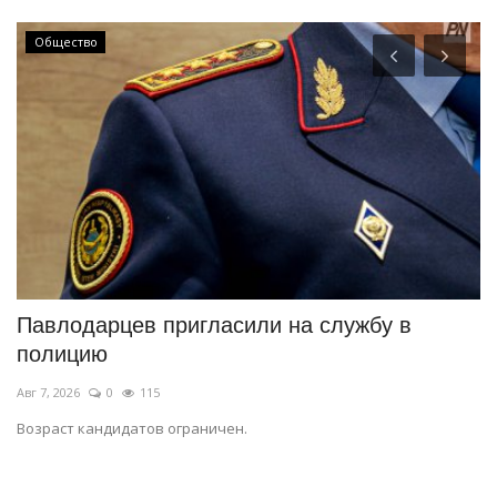
Общество
Павлодарцев пригласили на службу в
Э
полицию
д
Авг 7, 2026
0
115
Ав
Возраст кандидатов ограничен.
35
п