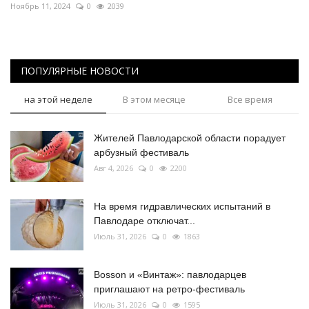
Ноябрь 11, 2024
0
2039
ПОПУЛЯРНЫЕ НОВОСТИ
на этой неделе
В этом месяце
Все время
Жителей Павлодарской области порадует
арбузный фестиваль
Авг 4, 2026
0
2200
На время гидравлических испытаний в
Павлодаре отключат...
Июль 31, 2026
0
1863
Bosson и «Винтаж»: павлодарцев
приглашают на ретро-фестиваль
Июль 31, 2026
0
1595