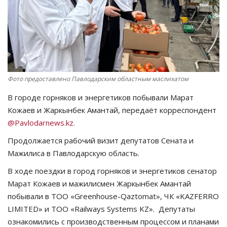
СПОРТ
Чек-лист
РАЗВЛЕЧЕНИЯ
Фото предоставлено Павлодарским областным маслихатом
OFFICIAL
В городе горняков и энергетиков побывали Марат
Кожаев и Жаркынбек Амантай, передаёт корреспондент
Курултай
@Pavlodarnews.kz.
Продолжается рабочий визит депутатов Сената и
Язык
Мажилиса в Павлодарскую область.
Қазақша
Русский
В ходе поездки в город горняков и энергетиков сенатор
Марат Кожаев и мажилисмен Жаркынбек Амантай
побывали в ТОО «Greenhouse-Qaztomat», ЧК «KAZFERRO
LIMITED» и ТОО «Railways Systems KZ». Депутаты
ознакомились с производственным процессом и планами