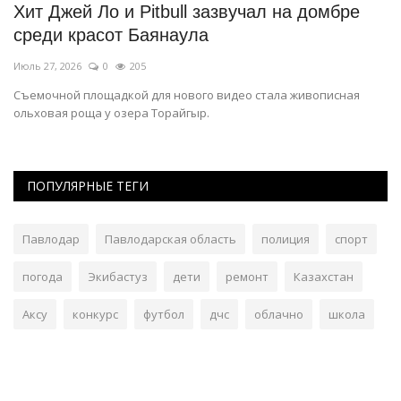
Хит Джей Ло и Pitbull зазвучал на домбре
Ч
среди красот Баянаула
з
Июль 27, 2026
0
205
Ию
Съемочной площадкой для нового видео стала живописная
В 
ольховая роща у озера Торайгыр.
до
ПОПУЛЯРНЫЕ ТЕГИ
Павлодар
Павлодарская область
полиция
спорт
погода
Экибастуз
дети
ремонт
Казахстан
Аксу
конкурс
футбол
дчс
облачно
школа