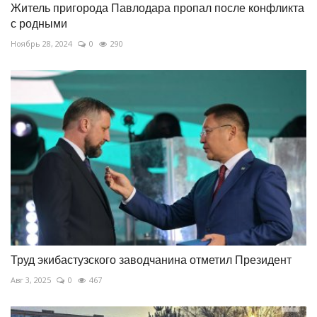
Житель пригорода Павлодара пропал после конфликта
с родными
Ноябрь 28, 2024
0
290
Труд экибастузского заводчанина отметил Президент
Авг 3, 2025
0
467