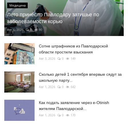
Медицина
Лето принесло Павлодару затишье по
заболеваемости корью
Авг 6, 2026
0
90
Сотне штрафников из Павлодарской
области простили взыскания
Авг 3, 2026
0
149
Сколько детей 1 сентября впервые сядут за
школьную парту...
Авг 1, 2026
0
642
Как подать заявление через e-Otinish
жителям Павлодарской...
Авг 1, 2026
0
170