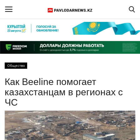
Войти
Регистрация
Главная
Общество
Обратная связь
Как Beeline помогает
ПАВЛОДАРСКАЯ ОБЛАСТЬ
казахстанцам в регионах с
ЧС
КАЗАХСТАН
МИР
СПЕЦПРОЕКТЫ