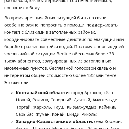
рассказали, как поддерживают соотечественников,
попавших в беду.
Во время чрезвычайных ситуаций быть на связи
особенно важно: попросить о помощи, поддерживать
контакт с близкими в затопленных районах,
координировать совместные действия по эвакуации или
борьбе с разливающейся водой. Поэтому с первых дней
чрезвычайной ситуации Beeline обеспечил более 33
тысяч абонентов, эвакуированных из затопленных
населенных пунктов, бесплатной голосовой связью и
интернетом общей стоимостью более 132 млн тенге.
Это жители:
Костанайской области:
город Аркалык, сёла
Новый, Родина, Северный, Дачный, Амангельди,
Торгай, Жарколь, Тауш, Кызылжулдыз, Кайинды
Сарыбас, Жуман, Конай, Екиди, Акколь;
Западно-Казахстанской области:
сёла Коржин,
Аккозы, Шалгын, Мереке, Анкаты, Жымпиты, Аксу,