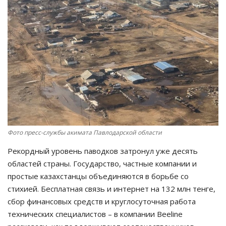
СПОРТ
Чек-лист
РАЗВЛЕЧЕНИЯ
OFFICIAL
Курултай
Фото пресс-службы акимата Павлодарской области
Язык
Рекордный уровень паводков затронул уже десять
областей страны. Государство, частные компании и
Қазақша
Русский
простые казахстанцы объединяются в борьбе со
стихией. Бесплатная связь и интернет на 132 млн тенге,
сбор финансовых средств и круглосуточная работа
технических специалистов – в компании Beeline