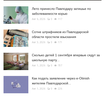
Лето принесло Павлодару затишье по
заболеваемости корью
Авг 6, 2026
0
117
Сотне штрафников из Павлодарской
области простили взыскания
Авг 3, 2026
0
171
Сколько детей 1 сентября впервые сядут за
школьную парту...
Авг 1, 2026
0
707
Как подать заявление через e-Otinish
жителям Павлодарской...
Авг 1, 2026
0
226