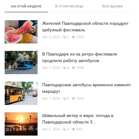
на этой неделе
В этом месяце
Все время
Жителей Павлодарской области порадует
арбузный фестиваль
Авг 4, 2026
0
2326
В Павлодаре из-за ретро-фестиваля
продлили работу автобусов
Авг 7, 2026
0
1649
Павлодарские автобусы временно изменят
маршрут
Авг 7, 2026
0
1093
Шквальный ветер и жара: погода в
Павлодарской области 3...
Авг 3, 2026
0
846