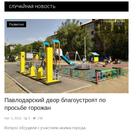
СЛУЧАЙНАЯ НОВОСТЬ
Развитие
Павлодарский двор благоустроят по
К
просьбе горожан
и
Авг 5, 2026
0
258
Ав
Вопрос обсудили с участием акима города.
23