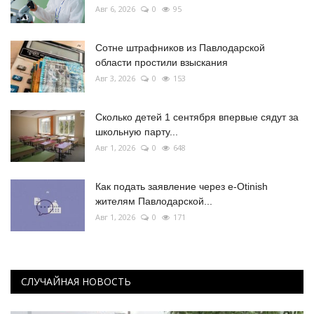
Авг 6, 2026
0
95
Сотне штрафников из Павлодарской
области простили взыскания
Авг 3, 2026
0
153
Сколько детей 1 сентября впервые сядут за
школьную парту...
Авг 1, 2026
0
648
Как подать заявление через e-Otinish
жителям Павлодарской...
Авг 1, 2026
0
171
СЛУЧАЙНАЯ НОВОСТЬ