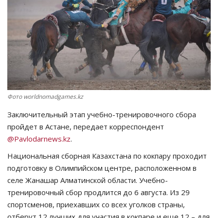
СПОРТ
Чек-лист
РАЗВЛЕЧЕНИЯ
OFFICIAL
Фото worldnomadgames.kz
Заключительный этап учебно-тренировочного сбора
Курултай
пройдет в Астане, передает корреспондент
@Pavlodarnews.kz
.
Язык
Национальная сборная Казахстана по кокпару проходит
Қазақша
Русский
подготовку в Олимпийском центре, расположенном в
селе Жанашар Алматинской области. Учебно-
тренировочный сбор продлится до 6 августа. Из 29
спортсменов, приехавших со всех уголков страны,
отберут 12 лучших для участия в кокпаре и еще 12 – для