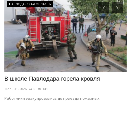
ПАВЛОДАРСКАЯ ОБЛАСТЬ
В школе Павлодара горела кровля
К
к
Июль 31, 2026
0
143
Ию
Работники эвакуировались до приезда пожарных.
.
Пр
се