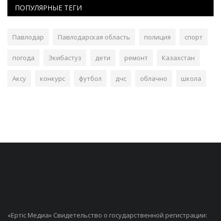
ПОПУЛЯРНЫЕ ТЕГИ
Павлодар
Павлодарская область
полиция
спорт
погода
Экибастуз
дети
ремонт
Казахстан
Аксу
конкурс
футбол
дчс
облачно
школа
«Ертiс Медиа» Свидетельство о государственной регистрации: