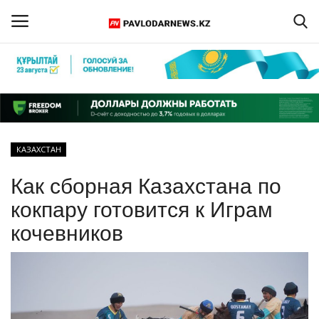
Войти
Регистрация
Главная
КАЗАХСТАН
Обратная связь
Как сборная Казахстана по
ПАВЛОДАРСКАЯ ОБЛАСТЬ
кокпару готовится к Играм
кочевников
КАЗАХСТАН
МИР
СПЕЦПРОЕКТЫ