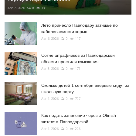
Авг 7, 2026
0
131
Лето принесло Павлодару затишье по
заболеваемости корью
Авг 6, 2026
0
117
Сотне штрафников из Павлодарской
области простили взыскания
Авг 3, 2026
0
171
Сколько детей 1 сентября впервые сядут за
школьную парту...
Авг 1, 2026
0
707
Как подать заявление через e-Otinish
жителям Павлодарской...
Авг 1, 2026
0
226