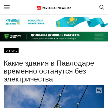
Войти
Регистрация
Главная
OFFICIAL
Обратная связь
Какие здания в Павлодаре
ПАВЛОДАРСКАЯ ОБЛАСТЬ
временно останутся без
электричества
КАЗАХСТАН
МИР
СПЕЦПРОЕКТЫ