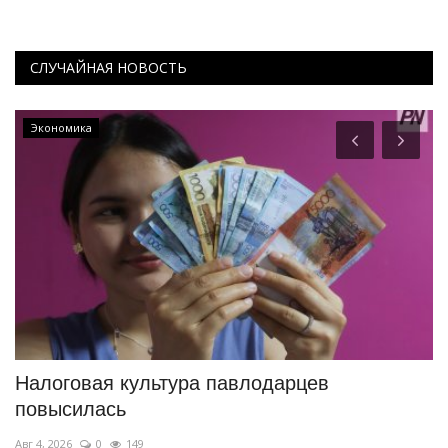
СЛУЧАЙНАЯ НОВОСТЬ
Экономика
й
Налоговая культура павлодарцев
П
повысилась
м
Авг 4, 2026
0
149
Ию