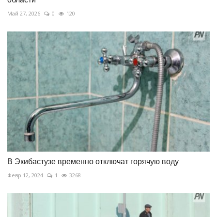
Май 27, 2026
0
120
В Экибастузе временно отключат горячую воду
Февр 12, 2024
1
3268