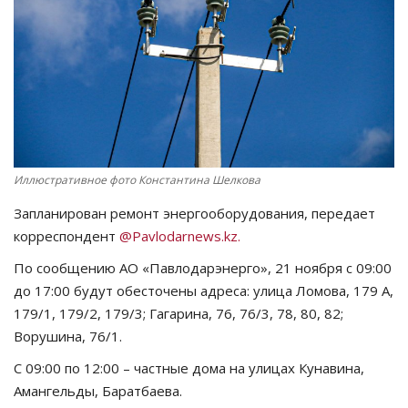
СПОРТ
Чек-лист
РАЗВЛЕЧЕНИЯ
OFFICIAL
Иллюстративное фото Константина Шелкова
Запланирован ремонт энергооборудования, передает
Курултай
корреспондент
@Pavlodarnews.kz.
Язык
По сообщению АО «Павлодарэнерго», 21 ноября с 09:00
до 17:00 будут обесточены адреса: улица Ломова, 179 А,
Қазақша
Русский
179/1, 179/2, 179/3; Гагарина, 76, 76/3, 78, 80, 82;
Ворушина, 76/1.
С 09:00 по 12:00 – частные дома на улицах Кунавина,
Амангельды, Баратбаева.