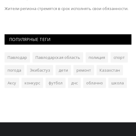
о
Жители региона стремятся в срок исполнять свои обязанности.
В 
ав
ПОПУЛЯРНЫЕ ТЕГИ
Павлодар
Павлодарская область
полиция
спорт
погода
Экибастуз
дети
ремонт
Казахстан
Аксу
конкурс
футбол
дчс
облачно
школа