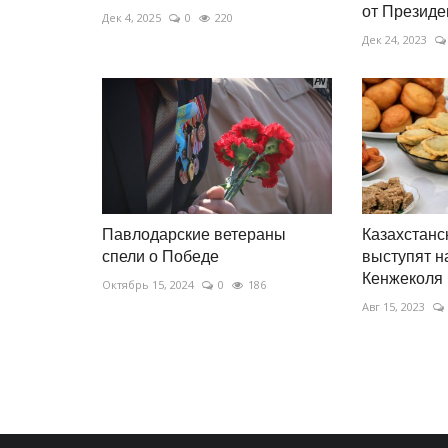
от Президе
Дек 4, 2025
0
220
Дек 24, 2023
Павлодарские ветераны
Казахстанс
спели о Победе
выступят н
Кенжеколя
Октябрь 15, 2024
0
186
Авг 15, 2023