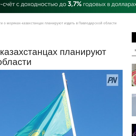
и о моряках-казахстанцах планируют издать в Павлодарской области
-казахстанцах планируют
области