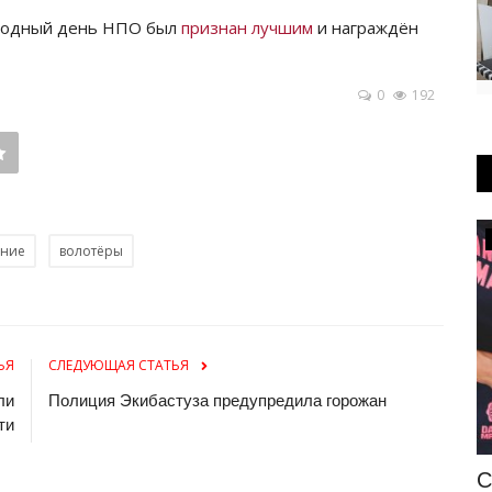
ародный день НПО был
признан лучшим
и награждён
0
192
Происшествия
ание
волотёры
ЬЯ
СЛЕДУЮЩАЯ СТАТЬЯ
ли
Полиция Экибастуза предупредила горожан
ти
Экибастузскую пациентку в больницу
С