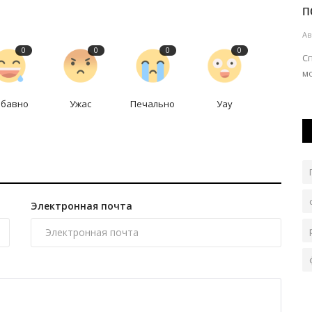
...
доставили на вертолёте
п
Авг 4, 2026
0
171
Ав
0
0
0
0
дами
35-летней женщине потребовалась срочная
С
медицинская помощь.
м
абавно
Ужас
Печально
Уау
Электронная почта