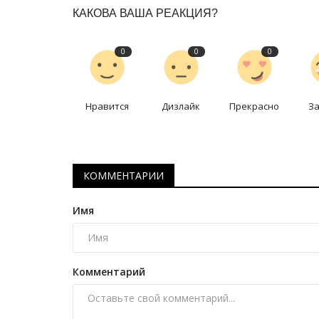
маленьком селе Павлодарской
КАКОВА ВАША РЕАКЦИЯ?
Май 24, 2025
0
4712
0
0
0
Шестиклассник увлекается различными ви
спорта.
Нравится
Дизлайк
Прекрасно
З
КОММЕНТАРИИ
Имя
Комментарий