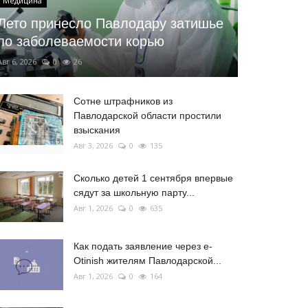
Медицина
Лето принесло Павлодару затишье
по заболеваемости корью
Авг 6, 2026
0
26
Сотне штрафников из
Павлодарской области простили
взыскания
Авг 3, 2026
0
135
Сколько детей 1 сентября впервые
сядут за школьную парту...
Авг 1, 2026
0
635
Как подать заявление через e-
Otinish жителям Павлодарской...
Авг 1, 2026
0
164