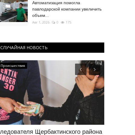
Автоматизация помогла
павлодарской компании увеличить
объем...
Авг 1, 2026
0
175
СЛУЧАЙНАЯ НОВОСТЬ
Происшествия
КАЗАХСТАН
ледователя Щербактинского района
Джеки Чан,