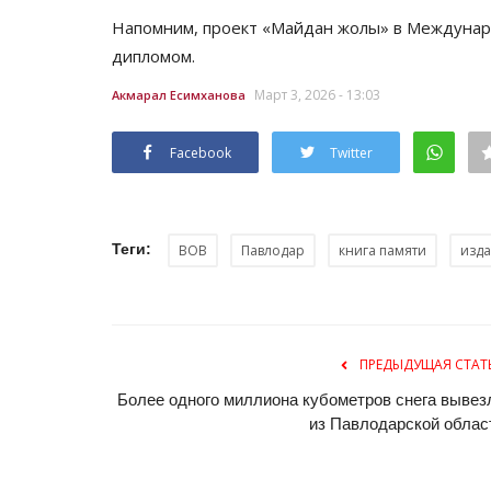
Напомним, проект «Майдан жолы» в Междун
дипломом.
Март 3, 2026 - 13:03
Акмарал Есимханова
Facebook
Twitter
Волейбол
Теги:
ВОВ
Павлодар
книга памяти
изд
ПРЕДЫДУЩАЯ СТАТ
Более одного миллиона кубометров снега вывез
из Павлодарской облас
Первый мастер на деревне: в