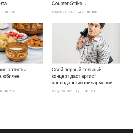
нта
Counter-Strike...
0
280
Апрель 4, 2025
0
1069
кие артисты
Свой первый сольный
а юбилее
концерт даст артист
павлодарский филармонии
0
214
Февр 24, 2023
0
393