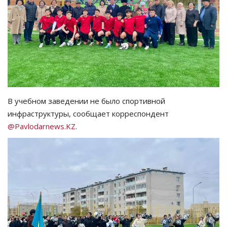
СПОРТ
Чек-лист
РАЗВЛЕЧЕНИЯ
OFFICIAL
В учебном заведении не было спортивной
инфраструктуры, сообщает корреспондент
Курултай
@Pavlodarnews.KZ
.
Язык
Қазақша
Русский