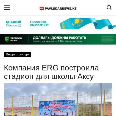
Войти
Регистрация
Главная
Инфраструктура
Обратная связь
Компания ERG построила
ПАВЛОДАРСКАЯ ОБЛАСТЬ
стадион для школы Аксу
КАЗАХСТАН
МИР
СПЕЦПРОЕКТЫ