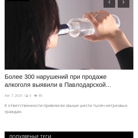
Более 300 нарушений при продаже
Ю
алкоголя выявили в Павлодарской...
ч
Авг 7, 2026
0
80
Ию
К ответственности привлекли свыше шести тысяч нетрезвых
Со
граждан.
Ур
ПОПУЛЯРНЫЕ ТЕГИ