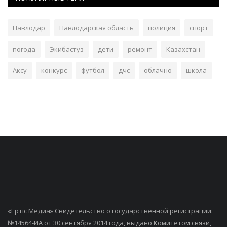
Павлодар
Павлодарская область
полиция
спорт
погода
Экибастуз
дети
ремонт
Казахстан
Аксу
конкурс
футбол
дчс
облачно
школа
«Ертiс Медиа» Свидетельство о государственной регистрации:
№14564-ИА от 30 сентября 2014 года, выдано Комитетом связи,