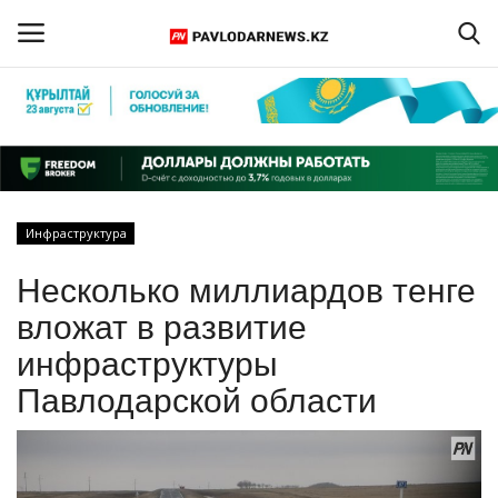
Войти
Регистрация
Главная
Инфраструктура
Обратная связь
Несколько миллиардов тенге
ПАВЛОДАРСКАЯ ОБЛАСТЬ
вложат в развитие
инфраструктуры
КАЗАХСТАН
Павлодарской области
МИР
СПЕЦПРОЕКТЫ