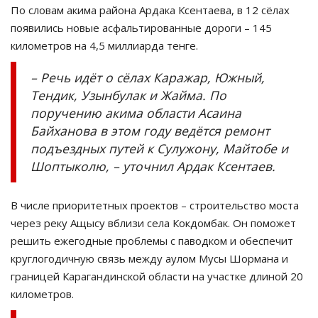
По словам акима района Ардака Ксентаева, в 12 сёлах
появились новые асфальтированные дороги – 145
километров на 4,5 миллиарда тенге.
– Речь идёт о сёлах Каражар, Южный,
Тендик, Узынбулак и Жайма. По
поручению акима области Асаина
Байханова в этом году ведётся ремонт
подъездных путей к Сулужону, Майтобе и
Шоптыколю, – уточнил Ардак Ксентаев.
В числе приоритетных проектов – строительство моста
через реку Ащысу вблизи села Кокдомбак. Он поможет
решить ежегодные проблемы с паводком и обеспечит
круглогодичную связь между аулом Мусы Шормана и
границей Карагандинской области на участке длиной 20
километров.