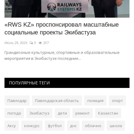
«RWS KZ» проспонсировал масштабные
«
социальные проекты Экибастуза
б
Июль 29, 2026
0
207
Ию
о
Грандиозные культурные, спортивные и образовательные
В 
мероприятия в Экибастузе последние...
ПОПУЛЯРНЫЕ ТЕГИ
Павлодар
Павлодарская область
полиция
спорт
погода
Экибастуз
дети
ремонт
Казахстан
Аксу
конкурс
футбол
дчс
облачно
школа