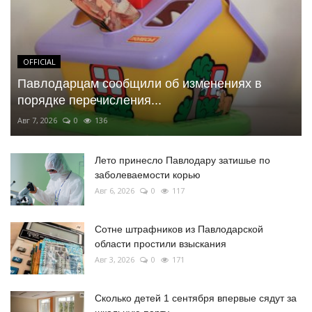
OFFICIAL
Павлодарцам сообщили об изменениях в
порядке перечисления...
Авг 7, 2026
0
136
Лето принесло Павлодару затишье по
заболеваемости корью
Авг 6, 2026
0
117
Сотне штрафников из Павлодарской
области простили взыскания
Авг 3, 2026
0
171
Сколько детей 1 сентября впервые сядут за