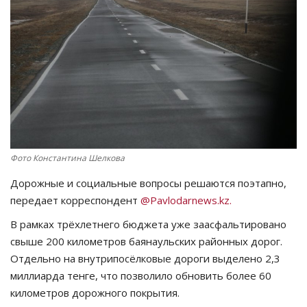
СПОРТ
Чек-лист
РАЗВЛЕЧЕНИЯ
OFFICIAL
Фото Константина Шелкова
Курултай
Дорожные и социальные вопросы решаются поэтапно,
Язык
передает корреспондент
@Pavlodarnews.kz.
В рамках трёхлетнего бюджета уже заасфальтировано
Қазақша
Русский
свыше 200 километров баянаульских районных дорог.
Отдельно на внутрипосёлковые дороги выделено 2,3
миллиарда тенге, что позволило обновить более 60
километров дорожного покрытия.