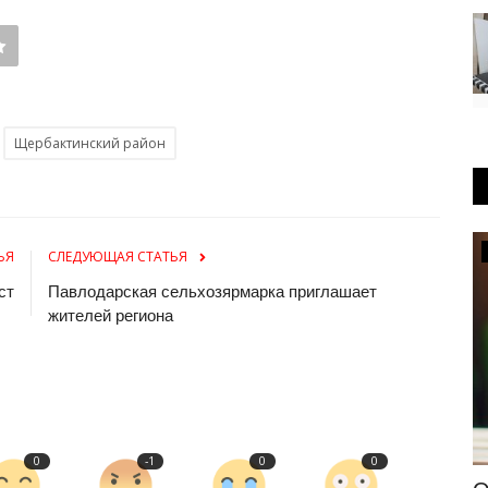
Щербактинский район
Общество
ЬЯ
СЛЕДУЮЩАЯ СТАТЬЯ
ст
Павлодарская сельхозярмарка приглашает
жителей региона
0
-1
0
0