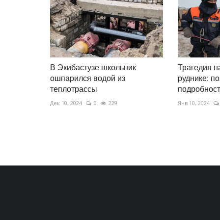
В Экибастузе школьник
Трагедия н
ошпарился водой из
руднике: п
теплотрассы
подробнос
Дек 10, 2024
0
229
Янв 10, 2024