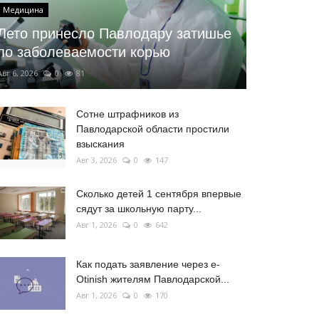
Медицина
Лето принесло Павлодару затишье
по заболеваемости корью
Авг 6, 2026
0
81
Сотне штрафников из
Павлодарской области простили
взыскания
Авг 3, 2026
0
147
Сколько детей 1 сентября впервые
сядут за школьную парту...
Авг 1, 2026
0
642
Как подать заявление через e-
Otinish жителям Павлодарской...
Авг 1, 2026
0
170