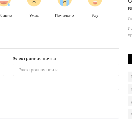
ала
Выборы в Курултай: о чём говорят
О
кандидаты с жителями
в
абавно
Ужас
Печально
Уау
Павлодарской...
Ию
Авг 6, 2026
0
108
ль в
И
п
В регионе продолжается предвыборная кампания.
Электронная почта