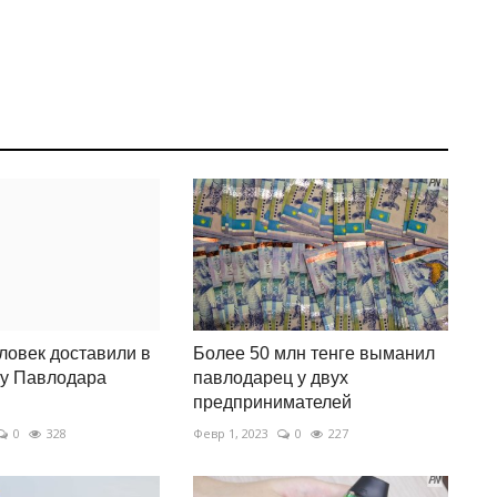
ловек доставили в
Более 50 млн тенге выманил
цу Павлодара
павлодарец у двух
предпринимателей
0
328
Февр 1, 2023
0
227