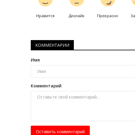
Павлодарская спортсменка ст
лучшей в стране по биатлону
Нравится
Дизлайк
Прекрасно
З
Март 4, 2026
0
2121
Ксения Крашкевич завоевала золотую меда
первый день чемпионата.
КОММЕНТАРИИ
Имя
Комментарий
Оставить комментарий