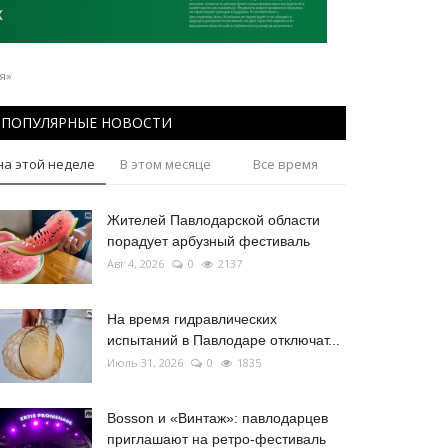
я»
ПОПУЛЯРНЫЕ НОВОСТИ
на этой неделе
В этом месяце
Все время
Жителей Павлодарской области
порадует арбузный фестиваль
Авг 4, 2026
0
2137
На время гидравлических
испытаний в Павлодаре отключат...
Июль 31, 2026
0
1835
Bosson и «Винтаж»: павлодарцев
приглашают на ретро-фестиваль