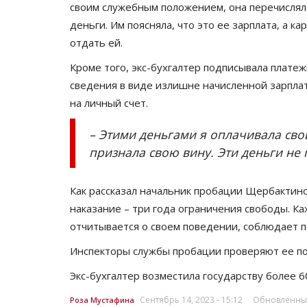
своим служебным положением, она перечисляла
деньги. Им поясняла, что это ее зарплата, а к
отдать ей.
Кроме того, экс-бухгалтер подписывала плате
сведения в виде излишне начисленной зарплат
на личный счет.
– Этими деньгами я оплачивала свои
признала свою вину. Эти деньги не 
Как рассказал начальник пробации Щербактин
наказание – три года ограничения свободы. К
отчитывается о своем поведении, соблюдает п
Инспекторы службы пробации проверяют ее по
Экс-бухгалтер возместила государству более 6
Сентябрь 14, 2023 - 15:12
Обновленный:
Роза Мустафина