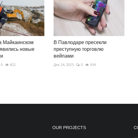
а Майкаинском
В Павлодаре пресекли
оявились новые
преступную торговлю
ти
вейпами
0
822
Дек 24, 2025
0
934
OUR PROJECTS
С