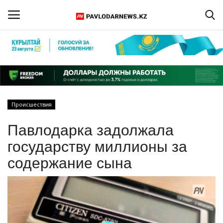
Войти
Регистрация
Главная
Происшествия
Обратная связь
Павлодарка задолжала
ПАВЛОДАРСКАЯ ОБЛАСТЬ
государству миллионы за
содержание сына
КАЗАХСТАН
МИР
СПЕЦПРОЕКТЫ