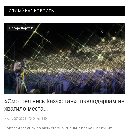
СЛУЧАЙНАЯ НОВОСТЬ
Фоторепортаж
«Смотрел весь Казахстан»: павлодарцам не
Ф
хватило места...
п
Июль 27, 2026
0
359
Ию
Зрители следили за артистами у сцены, с пляжа и верхних
25