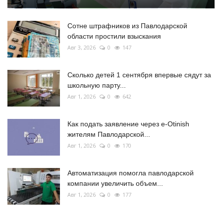
Сотне штрафников из Павлодарской
области простили взыскания
Авг 3, 2026
0
147
Сколько детей 1 сентября впервые сядут за
школьную парту...
Авг 1, 2026
0
642
Как подать заявление через e-Otinish
жителям Павлодарской...
Авг 1, 2026
0
170
Автоматизация помогла павлодарской
компании увеличить объем...
Авг 1, 2026
0
177