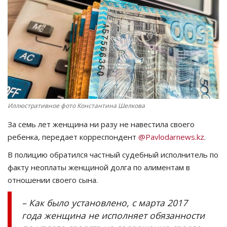
СПОРТ
Чек-лист
РАЗВЛЕЧЕНИЯ
OFFICIAL
Иллюстративное фото Константина Шелкова
Курултай
За семь лет женщина ни разу не навестила своего
ребенка, передает корреспондент
@Pavlodarnews.kz
.
Язык
В полицию обратился частный судебный исполнитель по
Қазақша
Русский
факту неоплаты женщиной долга по алиментам в
отношении своего сына.
– Как было установлено, с марта 2017
года женщина не исполняет обязанности