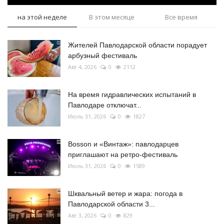
на этой неделе
В этом месяце
Все время
Жителей Павлодарской области порадует
арбузный фестиваль
Авг 4, 2026
0
2112
На время гидравлических испытаний в
Павлодаре отключат...
Июль 31, 2026
0
1827
Bosson и «Винтаж»: павлодарцев
приглашают на ретро-фестиваль
Июль 31, 2026
0
1589
Шквальный ветер и жара: погода в
Павлодарской области 3...
Авг 3, 2026
0
829