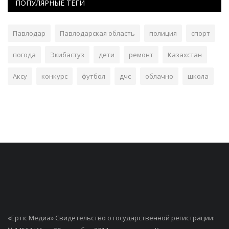
ПОПУЛЯРНЫЕ ТЕГИ
Павлодар
Павлодарская область
полиция
спорт
погода
Экибастуз
дети
ремонт
Казахстан
Аксу
конкурс
футбол
дчс
облачно
школа
«Ертiс Медиа» Свидетельство о государственной регистрации: