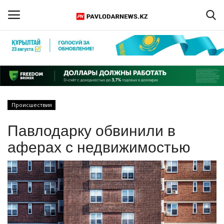
Войти
Регистрация
Главная
Происшествия
Обратная связь
Павлодарку обвинили в
ПАВЛОДАРСКАЯ ОБЛАСТЬ
аферах с недвижимостью
КАЗАХСТАН
МИР
СПЕЦПРОЕКТЫ