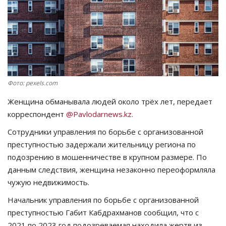
СПОРТ
Чек-лист
РАЗВЛЕЧЕНИЯ
Фото: pexels.com
OFFICIAL
Женщина обманывала людей около трёх лет, передает
корреспондент
@Pavlodarnews.kz.
Курултай
Сотрудники управления по борьбе с организованной
преступностью задержали жительницу региона по
Язык
подозрению в мошенничестве в крупном размере. По
Қазақша
Русский
данным следствия, женщина незаконно переоформляла
чужую недвижимость.
Начальник управления по борьбе с организованной
преступностью Габит Кабдрахманов сообщил, что с
2021 по 2023 год подозреваемая находила жертв из