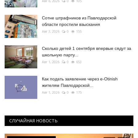
Авг 6, 2026
0
105
Сотне штрафников из Павлодарской
области простили взыскания
Авг 3, 2026
0
155
Сколько детей 1 сентября впервые сядут за
школьную парту...
Авг 1, 2026
0
653
Как подать заявление через e-Otinish
жителям Павлодарской...
Авг 1, 2026
0
175
СЛУЧАЙНАЯ НОВОСТЬ