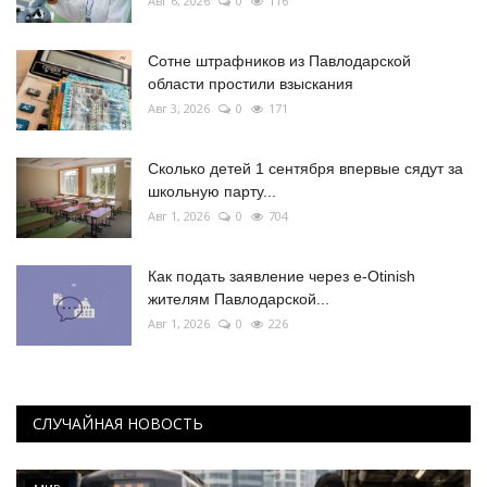
Авг 6, 2026
0
116
Сотне штрафников из Павлодарской
области простили взыскания
Авг 3, 2026
0
171
Сколько детей 1 сентября впервые сядут за
школьную парту...
Авг 1, 2026
0
704
Как подать заявление через e-Otinish
жителям Павлодарской...
Авг 1, 2026
0
226
СЛУЧАЙНАЯ НОВОСТЬ