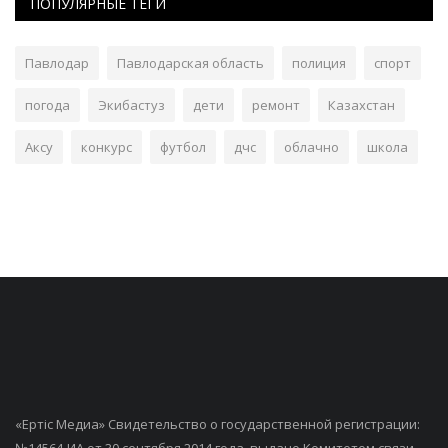
ПОПУЛЯРНЫЕ ТЕГИ
Павлодар
Павлодарская область
полиция
спорт
погода
Экибастуз
дети
ремонт
Казахстан
Аксу
конкурс
футбол
дчс
облачно
школа
«Ертiс Медиа» Свидетельство о государственной регистрации:
№14564-ИА от 30 сентября 2014 года, выдано Комитетом связи,