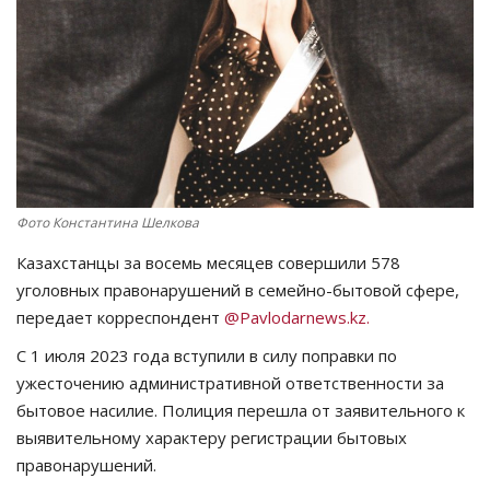
СПОРТ
Чек-лист
РАЗВЛЕЧЕНИЯ
OFFICIAL
Фото Константина Шелкова
Курултай
Казахстанцы за восемь месяцев совершили 578
уголовных правонарушений в семейно-бытовой сфере,
передает корреспондент
@Pavlodarnews.kz.
Язык
С 1 июля 2023 года вступили в силу поправки по
Қазақша
Русский
ужесточению административной ответственности за
бытовое насилие. Полиция перешла от заявительного к
выявительному характеру регистрации бытовых
правонарушений.