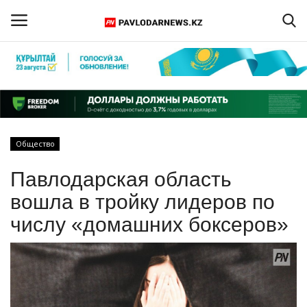
Войти
Регистрация
Главная
Общество
Обратная связь
Павлодарская область
ПАВЛОДАРСКАЯ ОБЛАСТЬ
вошла в тройку лидеров по
числу «домашних боксеров»
КАЗАХСТАН
МИР
СПЕЦПРОЕКТЫ