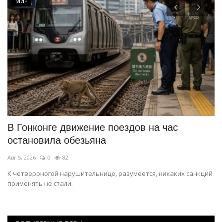
МИР
В Гонконге движение поездов на час
П
остановила обезьяна
«
Авг 5, 2026
0
82
Ап
К четвероногой нарушительнице, разумеется, никаких санкций
Пр
применять не стали.