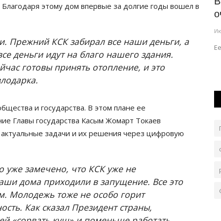
иятий
Опрос КИОР: 60% казахстанцев за
В
 Благодаря этому дом впервые за долгие годы вошел в
внедрение искусственного...
о
Июль 29, 2026
0
65
Ию
и. Прежний КСК забирал все наши деньги, а
ызнама.
Исследование показывает, что конституционные
Е
все деньги идут на благо нашего здания.
принципы полностью соответствуют общественному...
йчас готовы принять отопление, и это
влодарка.
щества и государства. В этом плане ее
ие Главы государства Касым Жомарт Токаев
а: актуальные задачи и их решения через цифровую
о уже замечено, что КСК уже не
наши дома приходили в запущение. Все это
м. Молодежь тоже не особо горит
ость. Как сказал Президент страны,
ей «сорвать куш» и поменьше работать.