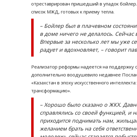
Более 80 спортивных меропр
отреставрирован пришедший в упадок бойлер.
организуют на Наурыз в...
список МЖД, готовых к приему тепла.
Март 4, 2026
0
1105
– Бойлер был в плачевном состояни
Состязания пройдут в рамках декады Наур
в доме ничего не делалось. Сейчас 
Впервые за несколько лет мы уже се
радует и вдохновляет, – говорит па
Реализатор реформы надеется на поддержку об
дополнительно воодушевило недавнее Послан
«Казахстан в эпоху искусственного интеллект
трансформацию».
– Хорошо было сказано о ЖКХ. Давн
справлялись со своей функцией, и 
приходится поднимать нам, жильца
желанием брать на себя ответственн
молодежь сейчас старается побыстр