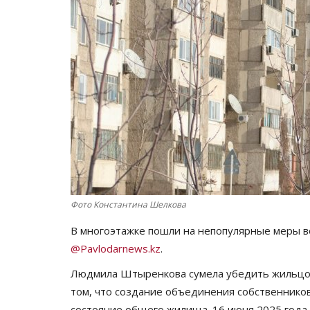
Фото Константина Шелкова
В многоэтажке пошли на непопулярные меры в
@Pavlodarnews.kz
.
Людмила Штыренкова сумела убедить жильцов 
том, что создание объединения собственнико
состояние общего жилища. 16 июня 2025 года 