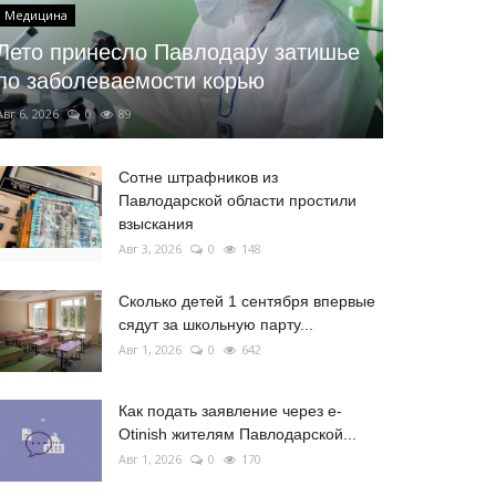
Медицина
Лето принесло Павлодару затишье
по заболеваемости корью
Авг 6, 2026
0
89
Сотне штрафников из
Павлодарской области простили
взыскания
Авг 3, 2026
0
148
Сколько детей 1 сентября впервые
сядут за школьную парту...
Авг 1, 2026
0
642
Как подать заявление через e-
Otinish жителям Павлодарской...
Авг 1, 2026
0
170