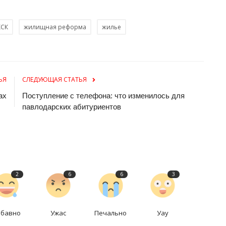
КСК
жилищная реформа
жилье
ЬЯ
СЛЕДУЮЩАЯ СТАТЬЯ
ах
Поступление с телефона: что изменилось для
павлодарских абитуриентов
2
6
6
3
абавно
Ужас
Печально
Уау