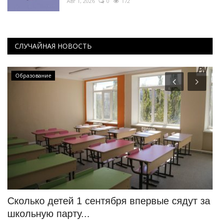
Авг 1, 2026
0
172
СЛУЧАЙНАЯ НОВОСТЬ
Образование
Сколько детей 1 сентября впервые сядут за
В
школьную парту...
«