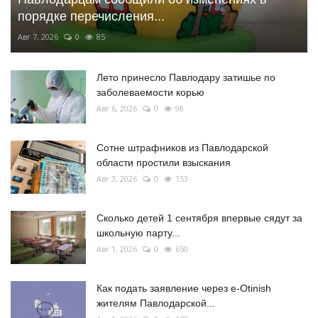
порядке перечисления...
Авг 7, 2026
0
85
Лето принесло Павлодару затишье по
заболеваемости корью
Авг 6, 2026
0
98
Сотне штрафников из Павлодарской
области простили взыскания
Авг 3, 2026
0
153
Сколько детей 1 сентября впервые сядут за
школьную парту...
Авг 1, 2026
0
650
Как подать заявление через e-Otinish
жителям Павлодарской...