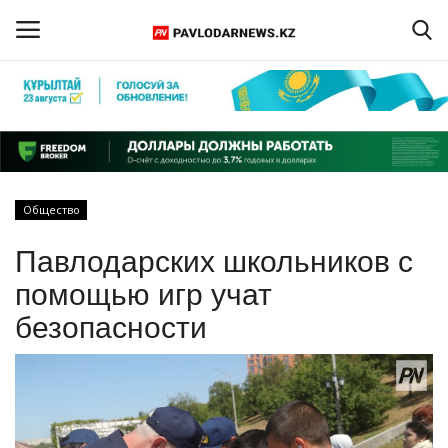
Войти
Регистрация
Главная
Общество
Обратная связь
Павлодарских школьников с
ПАВЛОДАРСКАЯ ОБЛАСТЬ
помощью игр учат
безопасности
КАЗАХСТАН
МИР
СПЕЦПРОЕКТЫ