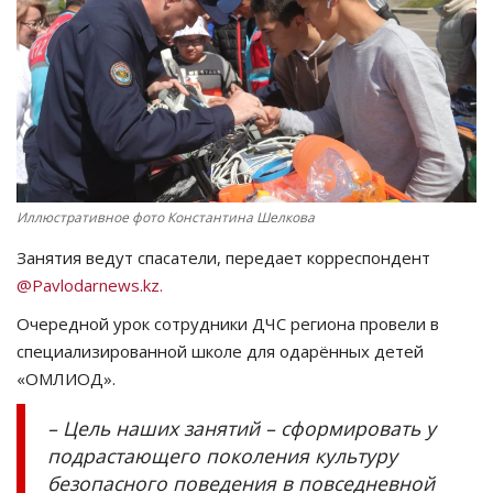
СПОРТ
Чек-лист
РАЗВЛЕЧЕНИЯ
OFFICIAL
Иллюстративное фото Константина Шелкова
Занятия ведут спасатели, передает корреспондент
Курултай
@Pavlodarnews.kz.
Язык
Очередной урок сотрудники ДЧС региона провели в
специализированной школе для одарённых детей
Қазақша
Русский
«ОМЛИОД».
– Цель наших занятий – сформировать у
подрастающего поколения культуру
безопасного поведения в повседневной