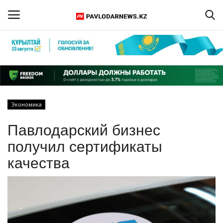
Войти
Регистрация
Главная
Экономика
Обратная связь
Павлодарский бизнес
ПАВЛОДАРСКАЯ ОБЛАСТЬ
получил сертификаты
качества
КАЗАХСТАН
МИР
СПЕЦПРОЕКТЫ