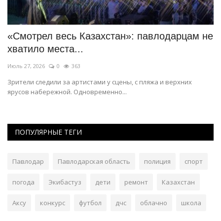
«Смотрел весь Казахстан»: павлодарцам не
П
хватило места...
м
Июль 27, 2026
0
363
Ию
Зрители следили за артистами у сцены, с пляжа и верхних
Ос
ярусов набережной. Одновременно...
го
ПОПУЛЯРНЫЕ ТЕГИ
Павлодар
Павлодарская область
полиция
спорт
погода
Экибастуз
дети
ремонт
Казахстан
Аксу
конкурс
футбол
дчс
облачно
школа