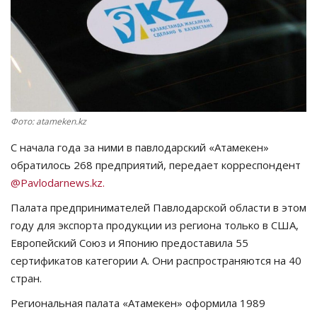
СПОРТ
Чек-лист
РАЗВЛЕЧЕНИЯ
Фото: atameken.kz
OFFICIAL
С начала года за ними в павлодарский «Атамекен»
обратилось 268 предприятий, передает корреспондент
Курултай
@Pavlodarnews.kz.
Язык
Палата предпринимателей Павлодарской области в этом
году для экспорта продукции из региона только в США,
Қазақша
Русский
Европейский Союз и Японию предоставила 55
сертификатов категории А. Они распространяются на 40
стран.
Региональная палата «Атамекен» оформила 1989