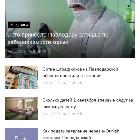
Медицина
Лето принесло Павлодару затишье по
заболеваемости корью
Авг 6, 2026
0
90
Сотне штрафников из Павлодарской
области простили взыскания
Авг 3, 2026
0
149
Сколько детей 1 сентября впервые сядут за
школьную парту...
Авг 1, 2026
0
643
Как подать заявление через e-Otinish
жителям Павлодарской...