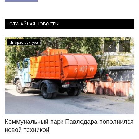
СЛУЧАЙНАЯ НОВОСТЬ
Инфраструктура
т
Коммунальный парк Павлодара пополнился
В
новой техникой
ч