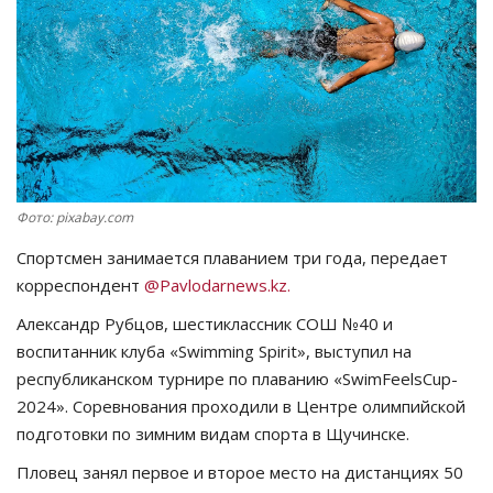
СПОРТ
Чек-лист
РАЗВЛЕЧЕНИЯ
OFFICIAL
Фото: pixabay.com
Спортсмен занимается плаванием три года, передает
Курултай
корреспондент
@Pavlodarnews.kz.
Язык
Александр Рубцов, шестиклассник СОШ №40 и
воспитанник клуба «Swimming Spirit», выступил на
Қазақша
Русский
республиканском турнире по плаванию «SwimFeelsCup-
2024». Соревнования проходили в Центре олимпийской
подготовки по зимним видам спорта в Щучинске.
Пловец занял первое и второе место на дистанциях 50