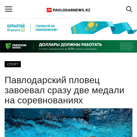
Войти
Регистрация
Главная
СПОРТ
Обратная связь
Павлодарский пловец
ПАВЛОДАРСКАЯ ОБЛАСТЬ
завоевал сразу две медали
на соревнованиях
КАЗАХСТАН
МИР
СПЕЦПРОЕКТЫ