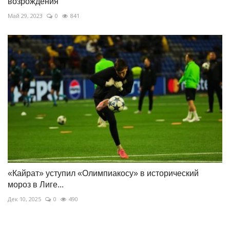
возрождения
Май 29, 2023
0
841
«Кайрат» уступил «Олимпиакосу» в исторический
мороз в Лиге...
Дек 10, 2025
0
490