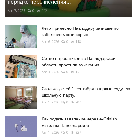
порядке перечисления...
Авг 7, 2026
0
142
Лето принесло Павлодару затишье по
заболеваемости корью
Авг 6, 2026
0
118
Сотне штрафников из Павлодарской
области простили взыскания
Авг 3, 2026
0
171
Сколько детей 1 сентября впервые сядут за
школьную парту...
Авг 1, 2026
0
707
Как подать заявление через e-Otinish
жителям Павлодарской...
Авг 1, 2026
0
227