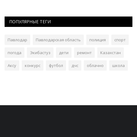
ПОПУЛЯРНЫЕ ТЕГИ
Павлодар
Павлодарская область
полиция
спорт
погода
Экибастуз
дети
ремонт
Казахстан
Аксу
конкурс
футбол
дчс
облачно
школа