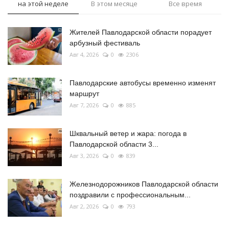
на этой неделе
В этом месяце
Все время
Жителей Павлодарской области порадует
арбузный фестиваль
Авг 4, 2026
0
2306
Павлодарские автобусы временно изменят
маршрут
Авг 7, 2026
0
885
Шквальный ветер и жара: погода в
Павлодарской области 3...
Авг 3, 2026
0
839
Железнодорожников Павлодарской области
поздравили с профессиональным...
Авг 2, 2026
0
793