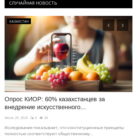
СЛУЧАЙНАЯ НОВОСТЬ
КАЗАХСТАН
Опрос КИОР: 60% казахстанцев за
П
внедрение искусственного...
д
Июль 29, 2026
0
66
Ию
Исследование показывает, что конституционные принципы
О 
полностью соответствуют общественному...