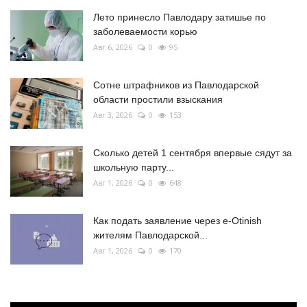
Лето принесло Павлодару затишье по
заболеваемости корью
Авг 6, 2026
0
95
Сотне штрафников из Павлодарской
области простили взыскания
Авг 3, 2026
0
153
Сколько детей 1 сентября впервые сядут за
школьную парту...
Авг 1, 2026
0
648
Как подать заявление через e-Otinish
жителям Павлодарской...
Авг 1, 2026
0
170