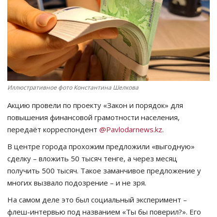
СПОРТ
Чек-лист
РАЗВЛЕЧЕНИЯ
Иллюстративное фото Константина Шелкова
OFFICIAL
Акцию провели по проекту «Закон и порядок» для
Курултай
повышения финансовой грамотности населения,
передаёт корреспондент
@Pavlodarnews.kz
.
Язык
В центре города прохожим предложили «выгодную»
сделку – вложить 50 тысяч тенге, а через месяц
Қазақша
Русский
получить 500 тысяч. Такое заманчивое предложение у
многих вызвало подозрение – и не зря.
На самом деле это был социальный эксперимент –
флеш-интервью под названием «Ты бы поверил?». Его