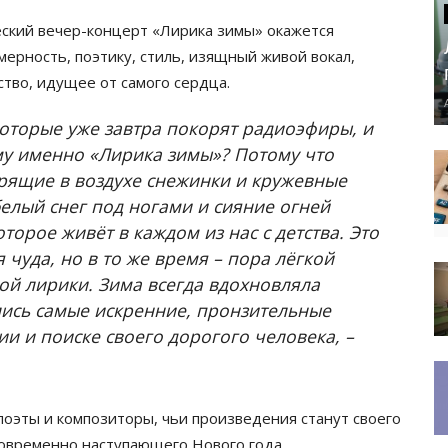
еский вечер-концерт «Лирика зимы» окажется
мерность, поэтику, стиль, изящный живой вокал,
сство, идущее от самого сердца.
которые уже завтра покорят радиоэфиры, и
ему именно «Лирика зимы»? Потому что
арящие в воздухе снежинки и кружевные
белый снег под ногами и сияние огней
торое живёт в каждом из нас с детства. Это
чуда, но в то же время – пора лёгкой
ной лирики. Зима всегда вдохновляла
лись самые искренние, пронзительные
ии и поиске своего дорогого человека, –
поэты и композиторы, чьи произведения станут своего
овременно наступающего Нового года.