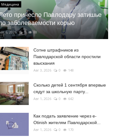
Медицина
Лето принесло Павлодару затишье
по заболеваемости корью
Авг 6, 2026
0
88
Сотне штрафников из
Павлодарской области простили
взыскания
Авг 3, 2026
0
148
Сколько детей 1 сентября впервые
сядут за школьную парту...
Авг 1, 2026
0
642
Как подать заявление через e-
Otinish жителям Павлодарской...
Авг 1, 2026
0
170