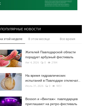
ПОПУЛЯРНЫЕ НОВОСТИ
на этой неделе
В этом месяце
Все время
Жителей Павлодарской области
порадует арбузный фестиваль
Авг 4, 2026
0
2184
На время гидравлических
испытаний в Павлодаре отключат...
Июль 31, 2026
0
1851
Bosson и «Винтаж»: павлодарцев
приглашают на ретро-фестиваль