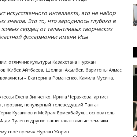
кт искусственного интеллекта, это не набор
х знаков. Это то, что зародилось глубоко в
 живых сердец от талантливых творческих
областной филармонии имени Исы
ии: отличник культуры Казахстана Нуржан
ов Жибек Айтбаева, Шолпан Акылбек, баритоны Алмас
Культура
 вокалисты – Екатерина Романенко, Камила Мусина,
.
этессы Елена Зинченко, Ирина Червякова, артист
т, прозаик, популярный телеведущий Талгат
Серик Кусаинов и Мейрам Ермекбайулы, основатель
Мади Тулев и другие наши талантливые земляки.
ему своё время» Нурлан Жорин.