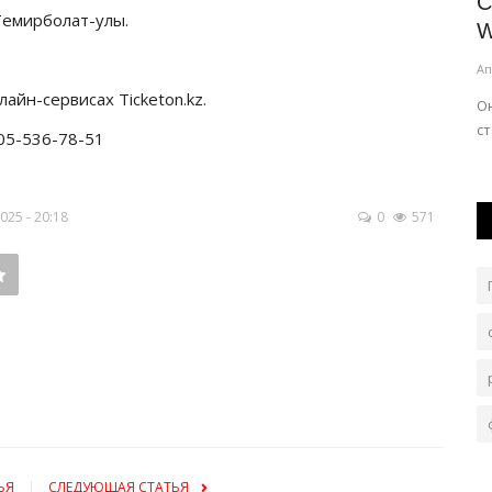
тов
Павлодарцам покажут «Краски души»
С
Темирболат-улы.
W
Июль 30, 2026
0
118
Ап
ом городе
Экспозиция объединяет произведения, выполненные
айн-сервисах Ticketon.kz.
в разных художественных техниках.
О
с
705-536-78-51
25 - 20:18
0
571
ЬЯ
СЛЕДУЮЩАЯ СТАТЬЯ