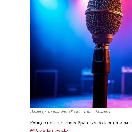
Иллюстративное фото Константина Шелкова
Концерт станет своеобразным воплощением «П
@Pavlodarnews.kz.