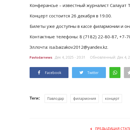
Планета Казахстан: город мос
Конферансье – известный журналист Салауат 
Июнь 7, 2025
0
6183
Концерт состоится 26 декабря в 19.00.
Корреспондент побывал в Семее – еще одн
Билеты уже доступны в кассе филармонии и онл
на берегах Иртыша.
Контактные телефоны: 8 (7182) 22-80-87, +7-
Эл.почта: isa.baizakov2012@yandex.kz.
Дек 4, 2025 - 20:31
Обновленный: Дек 4, 20
Pavlodarnews
Facebook
Twitter
Теги:
Павлодар
филармония
концерт
ПРЕДЫДУЩАЯ СТАТ