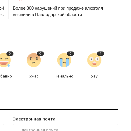
ой
Более 300 нарушений при продаже алкоголя
ес
выявили в Павлодарской области
0
0
0
1
абавно
Ужас
Печально
Уау
Электронная почта