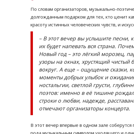
По словам организаторов, музыкально-поэтич
долгожданным подарком для тех, кто ценит ка
красоту истинных человеческих чувств, и иску
– В этот вечер вы услышите песни, 
их будет напевать вся страна. Поч
Новый год – это лёгкий морозец, п
узоры на окнах, хрустящий чистый 
вокруг. А еще – ощущение сказки, ко
моменты добрых улыбок и ожидания 
ностальгии, светлой грусти, глубин
поэтов: именно в её тишине рожда
строки о любви, надежде, расставан
отмечают организаторы концерта.
В этот вечер впервые в одном зале соберутся 
рода музыкальным символом уходящего и одн