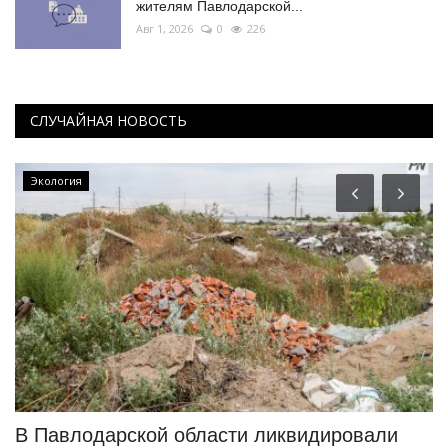
жителям Павлодарской...
Авг 1, 2026
0
226
СЛУЧАЙНАЯ НОВОСТЬ
Экология
В Павлодарской области ликвидировали
Ч