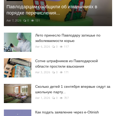
Павлодарцам сообщили об изменениях в
порядке перечисления...
Авг 7, 2026
0
131
Лето принесло Павлодару затишье по
заболеваемости корью
Авг 6, 2026
0
117
Сотне штрафников из Павлодарской
области простили взыскания
Авг 3, 2026
0
171
Сколько детей 1 сентября впервые сядут за
школьную парту...
Авг 1, 2026
0
707
Как подать заявление через e-Otinish