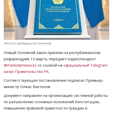
СПОРТ
Чек-лист
РАЗВЛЕЧЕНИЯ
Фото из свободных источников
OFFICIAL
Новый Основной закон приняли на республиканском
референдуме 15 марта, передаёт корреспондент
Курултай
@Pavlodarnews.kz
со ссылкой на
официальный Telegram-
канал Правительства РК
.
Язык
Соответствующее постановление подписал Премьер-
Қазақша
Русский
министр Олжас Бектенов.
Документ направлен на организацию системной работы
по разъяснению основных положений Конституции,
повышение правовой грамотности граждан и