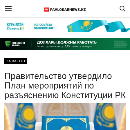
Войти
Регистрация
Главная
КАЗАХСТАН
Обратная связь
Правительство утвердило
ПАВЛОДАРСКАЯ ОБЛАСТЬ
План мероприятий по
разъяснению Конституции РК
КАЗАХСТАН
МИР
СПЕЦПРОЕКТЫ