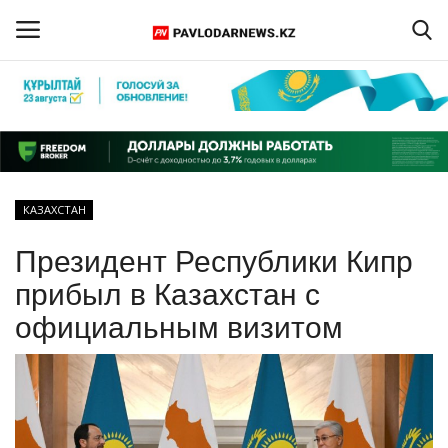
Войти
Регистрация
Главная
КАЗАХСТАН
Обратная связь
Президент Республики Кипр
ПАВЛОДАРСКАЯ ОБЛАСТЬ
прибыл в Казахстан с
официальным визитом
КАЗАХСТАН
МИР
СПЕЦПРОЕКТЫ