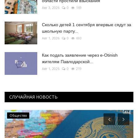
области простили взыскания
Авг 3, 2026
0
169
Сколько детей 1 сентября впервые сядут за
школьную парту...
Авг 1, 2026
0
693
Как подать заявление через e-Otinish
жителям Павлодарской...
Авг 1, 2026
0
219
СЛУЧАЙНАЯ НОВОСТЬ
Общество