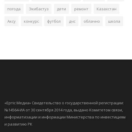
погода
Экибастуз
дети
ремонт
Казахстан
Аксу
конкурс
футбол
дчс
облачно
школа
«Ертiс Медиа» Свидетельство о государственной регистрации:
№14564-ИА от 30 сентября 2014 года, выдано Комитетом связи,
информатизации и информации Министерства по инвестициям
и развитию РК