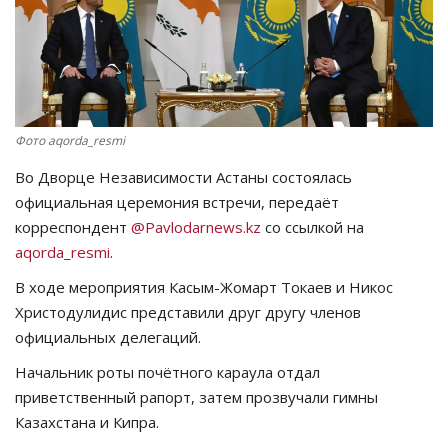
СПОРТ
Чек-лист
РАЗВЛЕЧЕНИЯ
Фото aqorda_resmi
Во Дворце Независимости Астаны состоялась
OFFICIAL
официальная церемония встречи, передаёт
корреспондент
@Pavlodarnews.kz
со ссылкой на
Курултай
aqorda_resmi
.
В ходе мероприятия Касым-Жомарт Токаев и Никос
Язык
Христодулидис представили друг другу членов
Қазақша
Русский
официальных делегаций.
Начальник роты почётного караула отдал
приветственный рапорт, затем прозвучали гимны
Казахстана и Кипра.