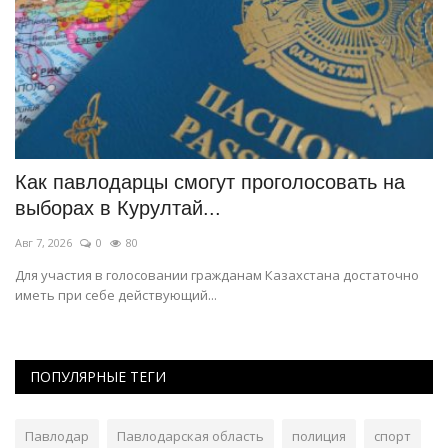
Как павлодарцы смогут проголосовать на
Г
выборах в Курултай...
р
Авг 7, 2026
0
80
Фе
Для участия в голосовании гражданам Казахстана достаточно
1 
иметь при себе действующий...
ПОПУЛЯРНЫЕ ТЕГИ
Павлодар
Павлодарская область
полиция
спорт