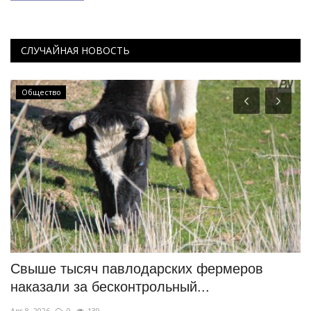
СЛУЧАЙНАЯ НОВОСТЬ
Общество
Свыше тысяч павлодарских фермеров
П
наказали за бесконтрольный...
п
Авг 8, 2026
0
139
Ав