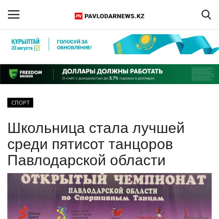
Войти
Регистрация
Главная
СПОРТ
Обратная связь
Школьница стала лучшей
ПАВЛОДАРСКАЯ ОБЛАСТЬ
среди пятисот танцоров
Павлодарской области
КАЗАХСТАН
МИР
СПЕЦПРОЕКТЫ