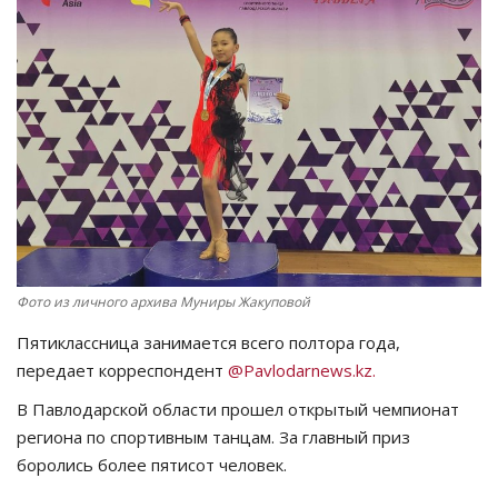
СПОРТ
Чек-лист
РАЗВЛЕЧЕНИЯ
OFFICIAL
Курултай
Фото из личного архива Муниры Жакуповой
Язык
Пятиклассница занимается всего полтора года,
Қазақша
Русский
передает корреспондент
@Pavlodarnews.kz.
В Павлодарской области прошел открытый чемпионат
региона по спортивным танцам. За главный приз
боролись более пятисот человек.