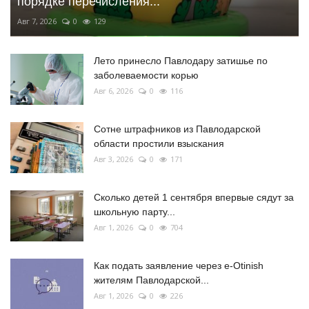
порядке перечисления...
Авг 7, 2026
0
129
Лето принесло Павлодару затишье по
заболеваемости корью
Авг 6, 2026
0
116
Сотне штрафников из Павлодарской
области простили взыскания
Авг 3, 2026
0
171
Сколько детей 1 сентября впервые сядут за
школьную парту...
Авг 1, 2026
0
704
Как подать заявление через e-Otinish
жителям Павлодарской...
Авг 1, 2026
0
226