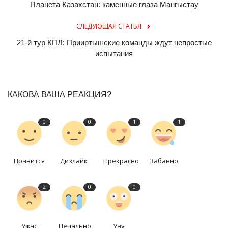
Планета Казахстан: каменные глаза Мангыстау
СЛЕДУЮЩАЯ СТАТЬЯ
21-й тур КПЛ: Прииртышские команды ждут непростые
испытания
КАКОВА ВАША РЕАКЦИЯ?
0
0
1
1
Нравится
Дизлайк
Прекрасно
Забавно
2
0
0
Ужас
Печально
Уау