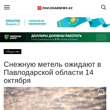
Войти
Регистрация
Главная
Общество
Обратная связь
Снежную метель ожидают в
ПАВЛОДАРСКАЯ ОБЛАСТЬ
Павлодарской области 14
октября
КАЗАХСТАН
МИР
СПЕЦПРОЕКТЫ