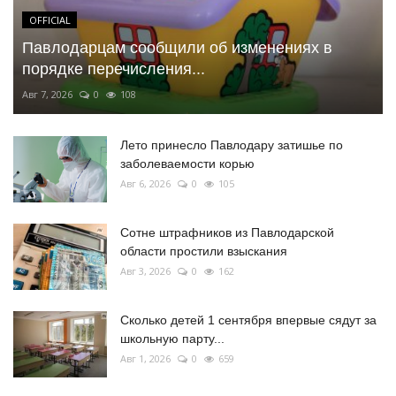
OFFICIAL
Павлодарцам сообщили об изменениях в
порядке перечисления...
Авг 7, 2026
0
108
Лето принесло Павлодару затишье по
заболеваемости корью
Авг 6, 2026
0
105
Сотне штрафников из Павлодарской
области простили взыскания
Авг 3, 2026
0
162
Сколько детей 1 сентября впервые сядут за
школьную парту...
Авг 1, 2026
0
659