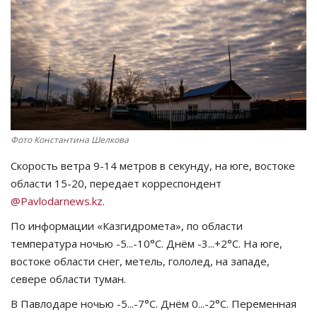
СПОРТ
Чек-лист
РАЗВЛЕЧЕНИЯ
OFFICIAL
Фото Константина Шелкова
Скорость ветра 9-14 метров в секунду, на юге, востоке
Курултай
области 15-20, передает корреспондент
@Pavlodarnews.kz
.
Язык
По информации «Казгидромета», по области
Қазақша
Русский
температура ночью -5...-10°C. Днём -3...+2°C. На юге,
востоке области снег, метель, гололед, на западе,
севере области туман.
В Павлодаре ночью -5...-7°C. Днём 0...-2°C. Переменная