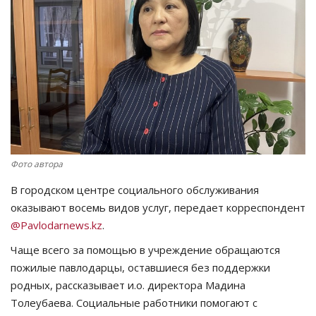
СПОРТ
Чек-лист
РАЗВЛЕЧЕНИЯ
OFFICIAL
Фото автора
Курултай
В городском центре социального обслуживания
Язык
оказывают восемь видов услуг, передает корреспондент
@Pavlodarnews.kz
.
Қазақша
Русский
Чаще всего за помощью в учреждение обращаются
пожилые павлодарцы, оставшиеся без поддержки
родных, рассказывает и.о. директора Мадина
Толеубаева. Социальные работники помогают с