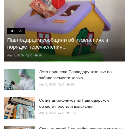
OFFICIAL
Павлодарцам сообщили об изменениях в
порядке перечисления...
Авг 7, 2026
0
92
Лето принесло Павлодару затишье по
заболеваемости корью
Авг 6, 2026
0
99
Сотне штрафников из Павлодарской
области простили взыскания
Авг 3, 2026
0
154
Сколько детей 1 сентября впервые сядут за