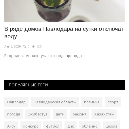
В ряде домов Павлодара на сутки отключат
П
воду
м
Авг 5, 2026
0
125
Ию
В городе заменяют участок водопровода.
Ос
го
ПОПУЛЯРНЫЕ ТЕГИ
Павлодар
Павлодарская область
полиция
спорт
погода
Экибастуз
дети
ремонт
Казахстан
Аксу
конкурс
футбол
дчс
облачно
школа