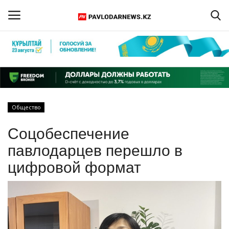
Войти
Регистрация
Главная
Общество
Обратная связь
Соцобеспечение
ПАВЛОДАРСКАЯ ОБЛАСТЬ
павлодарцев перешло в
цифровой формат
КАЗАХСТАН
МИР
СПЕЦПРОЕКТЫ