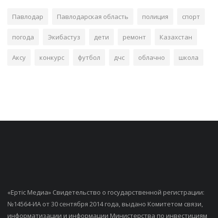
Павлодар
Павлодарская область
полиция
спорт
погода
Экибастуз
дети
ремонт
Казахстан
Аксу
конкурс
футбол
дчс
облачно
школа
«Ертiс Медиа» Свидетельство о государственной регистрации:
№14564-ИА от 30 сентября 2014 года, выдано Комитетом связи,
информатизации и информации Министерства по инвестициям