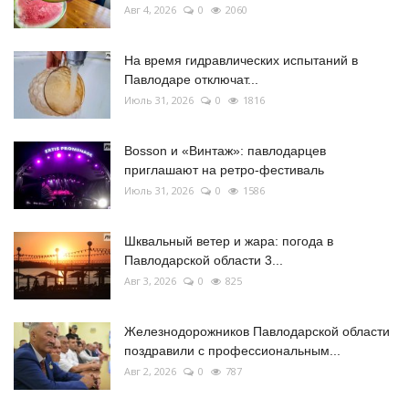
Авг 4, 2026
0
2060
На время гидравлических испытаний в
Павлодаре отключат...
Июль 31, 2026
0
1816
Bosson и «Винтаж»: павлодарцев
приглашают на ретро-фестиваль
Июль 31, 2026
0
1586
Шквальный ветер и жара: погода в
Павлодарской области 3...
Авг 3, 2026
0
825
Железнодорожников Павлодарской области
поздравили с профессиональным...
Авг 2, 2026
0
787