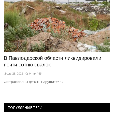
В Павлодарской области ликвидировали
Ч
почти сотню свалок
з
Июль 28, 2026
0
145
Ию
Оштрафованы девять нарушителей.
В 
до
ПОПУЛЯРНЫЕ ТЕГИ