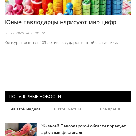
СПОРТ
Юные павлодарцы нарисуют мир цифр
Чек-лист
Авг 27, 2025
0
153
РАЗВЛЕЧЕНИЯ
Конкурс посвятят 105-летию государственной статистики.
OFFICIAL
Курултай
Язык
ПОПУЛЯРНЫЕ НОВОСТИ
Қазақша
Русский
на этой неделе
В этом месяце
Все время
Жителей Павлодарской области порадует
арбузный фестиваль