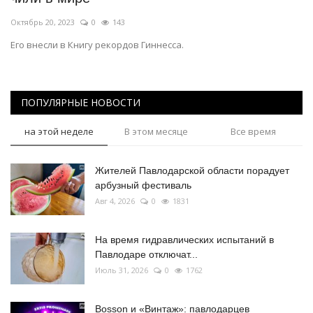
Октябрь 20, 2023
0
143
Его внесли в Книгу рекордов Гиннесса.
ПОПУЛЯРНЫЕ НОВОСТИ
на этой неделе
В этом месяце
Все время
Жителей Павлодарской области порадует
арбузный фестиваль
Авг 4, 2026
0
1831
На время гидравлических испытаний в
Павлодаре отключат...
Июль 31, 2026
0
1762
Bosson и «Винтаж»: павлодарцев