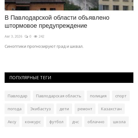
В Павлодарской области объявлено
В
штормовое предупреждение
п
Авг 3, 2026
0
242
Ав
Синоптики прогнозируют град и шквал.
Уч
ба
ПОПУЛЯРНЫЕ ТЕГИ
Павлодар
Павлодарская область
полиция
спорт
погода
Экибастуз
дети
ремонт
Казахстан
Аксу
конкурс
футбол
дчс
облачно
школа