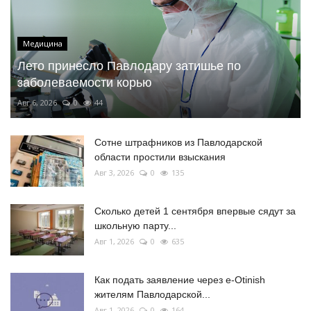
Медицина
Лето принесло Павлодару затишье по
заболеваемости корью
Авг 6, 2026
0
44
Сотне штрафников из Павлодарской
области простили взыскания
Авг 3, 2026
0
135
Сколько детей 1 сентября впервые сядут за
школьную парту...
Авг 1, 2026
0
635
Как подать заявление через e-Otinish
жителям Павлодарской...
Авг 1, 2026
0
164