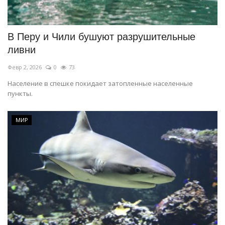
СПОРТ
В Перу и Чили бушуют разрушительные
Чек-лист
ливни
Февр 2, 2026
0
73
РАЗВЛЕЧЕНИЯ
Население в спешке покидает затопленные населенные
пункты.
OFFICIAL
Курултай
МИР
Язык
Қазақша
Русский