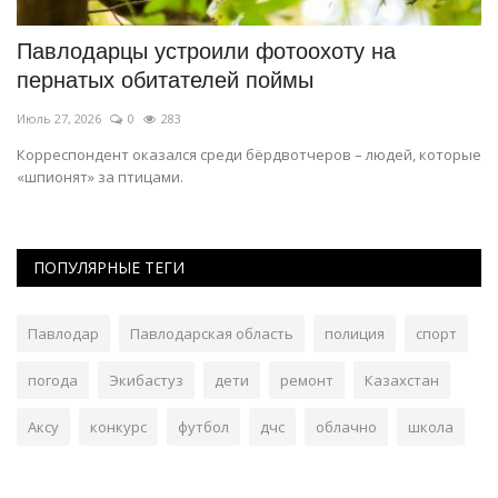
Павлодарцы устроили фотоохоту на
П
пернатых обитателей поймы
м
Июль 27, 2026
0
283
Ию
Корреспондент оказался среди бёрдвотчеров – людей, которые
Ос
«шпионят» за птицами.
го
ПОПУЛЯРНЫЕ ТЕГИ
Павлодар
Павлодарская область
полиция
спорт
погода
Экибастуз
дети
ремонт
Казахстан
Аксу
конкурс
футбол
дчс
облачно
школа