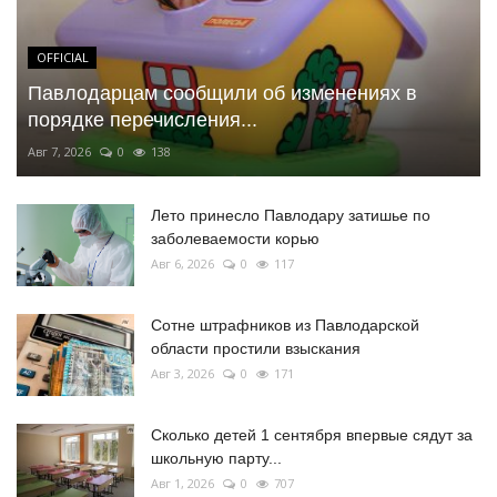
OFFICIAL
Павлодарцам сообщили об изменениях в
порядке перечисления...
Авг 7, 2026
0
138
Лето принесло Павлодару затишье по
заболеваемости корью
Авг 6, 2026
0
117
Сотне штрафников из Павлодарской
области простили взыскания
Авг 3, 2026
0
171
Сколько детей 1 сентября впервые сядут за
школьную парту...
Авг 1, 2026
0
707