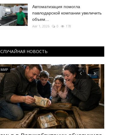
Автоматизация помогла
павлодарской компании увеличить
объем...
Авг 1, 2026
0
178
СЛУЧАЙНАЯ НОВОСТЬ
МИР
Национальный 