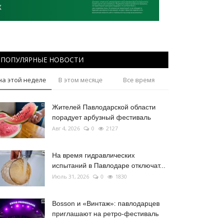
ПОПУЛЯРНЫЕ НОВОСТИ
на этой неделе
В этом месяце
Все время
Жителей Павлодарской области
порадует арбузный фестиваль
Авг 4, 2026
0
2127
На время гидравлических
испытаний в Павлодаре отключат...
Июль 31, 2026
0
1830
Bosson и «Винтаж»: павлодарцев
приглашают на ретро-фестиваль