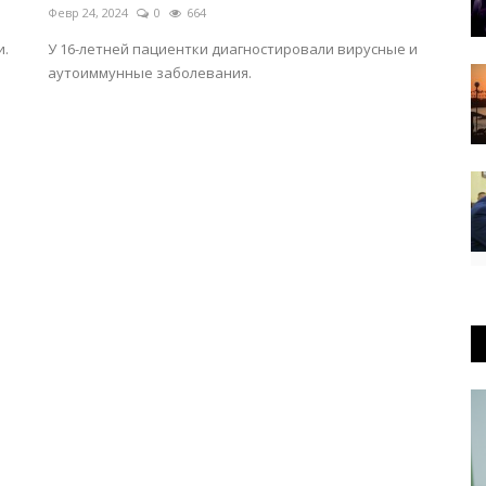
Февр 24, 2024
0
664
и.
У 16-летней пациентки диагностировали вирусные и
аутоиммунные заболевания.