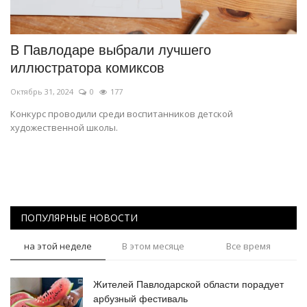
СПОРТ
В Павлодаре выбрали лучшего
Чек-лист
иллюстратора комиксов
Октябрь 31, 2024
0
177
РАЗВЛЕЧЕНИЯ
Конкурс проводили среди воспитанников детской
художественной школы.
OFFICIAL
Курултай
Язык
ПОПУЛЯРНЫЕ НОВОСТИ
Қазақша
Русский
на этой неделе
В этом месяце
Все время
Жителей Павлодарской области порадует
арбузный фестиваль