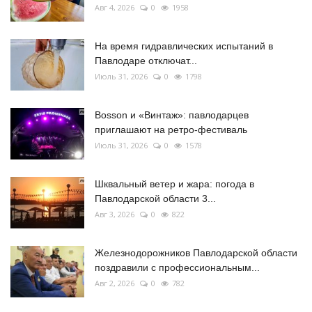
Авг 4, 2026
0
1958
На время гидравлических испытаний в
Павлодаре отключат...
Июль 31, 2026
0
1798
Bosson и «Винтаж»: павлодарцев
приглашают на ретро-фестиваль
Июль 31, 2026
0
1578
Шквальный ветер и жара: погода в
Павлодарской области 3...
Авг 3, 2026
0
822
Железнодорожников Павлодарской области
поздравили с профессиональным...
Авг 2, 2026
0
782