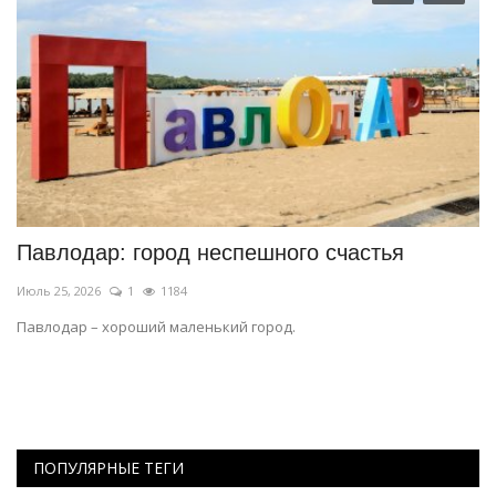
Павлодар: город неспешного счастья
Ч
Июль 25, 2026
1
1184
Ию
Павлодар – хороший маленький город.
Па
р
ПОПУЛЯРНЫЕ ТЕГИ