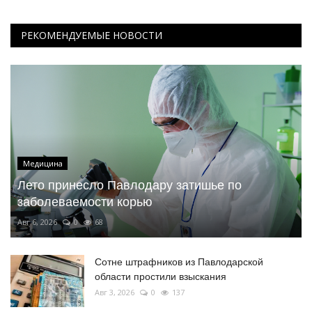
РЕКОМЕНДУЕМЫЕ НОВОСТИ
Медицина
Лето принесло Павлодару затишье по
заболеваемости корью
Авг 6, 2026
0
68
Сотне штрафников из Павлодарской
области простили взыскания
Авг 3, 2026
0
137