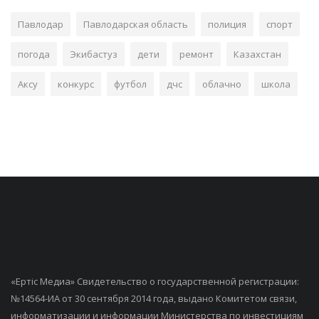
Павлодар
Павлодарская область
полиция
спорт
погода
Экибастуз
дети
ремонт
Казахстан
Аксу
конкурс
футбол
дчс
облачно
школа
«Ертiс Медиа» Свидетельство о государственной регистрации:
№14564-ИА от 30 сентября 2014 года, выдано Комитетом связи,
информатизации и информации Министерства по инвестициям