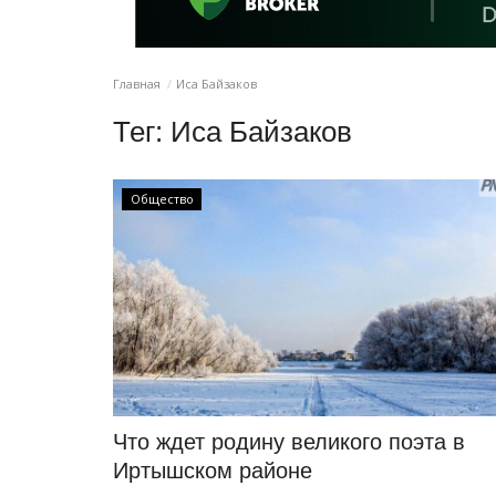
Главная
Иса Байзаков
Тег:
Иса Байзаков
Общество
Что ждет родину великого поэта в
Иртышском районе