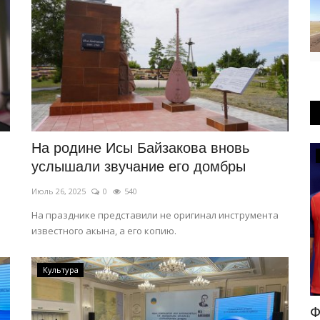
На родине Исы Байзакова вновь
РАЗВЛЕЧЕНИЯ
услышали звучание его домбры
Июль 26, 2025
0
540
На празднике представили не оригинал инструмента
известного акына, а его копию.
Культура
ец в
Кто выступит на сцене «Ertis
Ф