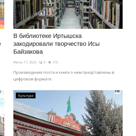
В библиотеке Иртышска
е
закодировали творчество Исы
Байзакова
Июль 17, 2025
0
372
Произведения поэта и книги о нем представлены в
цифровом формате.
Культура