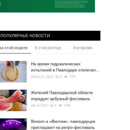
ПОПУЛЯРНЫЕ НОВОСТИ
на этой неделе
В этом месяце
Все время
На время гидравлических
испытаний в Павлодаре отключат...
Июль 31, 2026
0
1733
Жителей Павлодарской области
порадует арбузный фестиваль
Авг 4, 2026
0
1638
Bosson и «Винтаж»: павлодарцев
приглашают на ретро-фестиваль