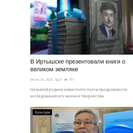
В Иртышске презентовали книги о
История одного путешествия
великом земляке
Июль 26, 2025
0
791
На малой родине известного поэта продолжаются
исследования его жизни и творчества.
Культура
Дождь и рёв в ночи: павлодар