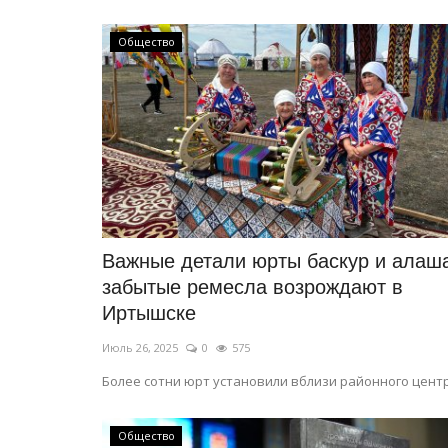
Общество
Важные детали юрты баскур и алаш
забытые ремесла возрождают в
Иртышске
Июль 26, 2025
0
575
Более сотни юрт установили вблизи районного центр
Общество