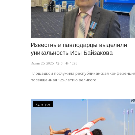
одиночку совершил
велопутешествие...
Сентябрь 20, 2025
0
4200
Всё началось в далёком прошлом, когда пап
сыну первый велосипед.
Известные павлодарцы выделили
уникальность Исы Байзакова
Июль 25, 2025
0
1326
Площадкой послужила республиканская конференция
посвященная 125-летию великого...
Культура