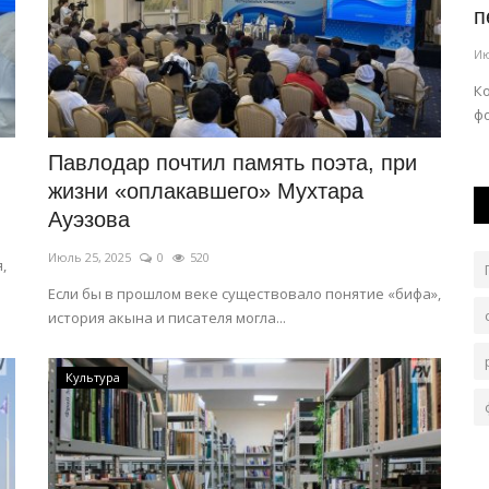
Promenade» в День города
п
Июль 20, 2026
1
2514
Ию
Концертная программа начнется вечером 25 июля.
К
фо
а купил
Павлодар почтил память поэта, при
жизни «оплакавшего» Мухтара
Ауэзова
Июль 25, 2025
0
520
,
Если бы в прошлом веке существовало понятие «бифа»,
история акына и писателя могла...
Культура