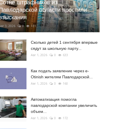
Сотне штрафников из
Павлодарской области простили
взыскания
Авг 3, 2026
0
131
Сколько детей 1 сентября впервые
сядут за школьную парту...
Авг 1, 2026
0
633
Как подать заявление через e-
Otinish жителям Павлодарской...
Авг 1, 2026
0
160
Автоматизация помогла
павлодарской компании увеличить
объем...
Авг 1, 2026
0
172