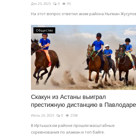
Дек 25, 2025
0
95
На этот вопрос ответил аким района Ныгман Жусупов
Общество
Скакун из Астаны выиграл
престижную дистанцию в Павлодаре
Июль 26, 2025
0
2558
В Иртышском районе прошли масштабные
соревнования по аламан и топ байге.