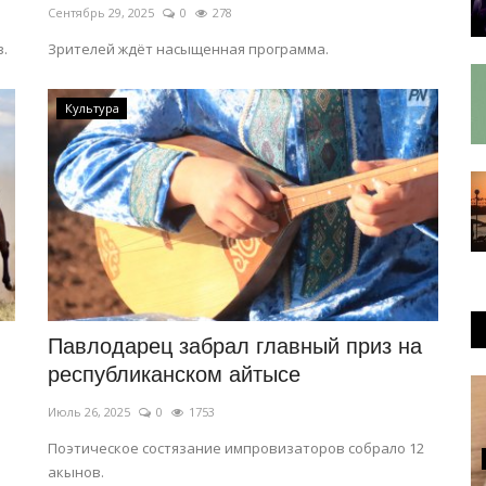
Сентябрь 29, 2025
0
278
.
Зрителей ждёт насыщенная программа.
Культура
Павлодарец забрал главный приз на
республиканском айтысе
Июль 26, 2025
0
1753
Поэтическое состязание импровизаторов собрало 12
акынов.