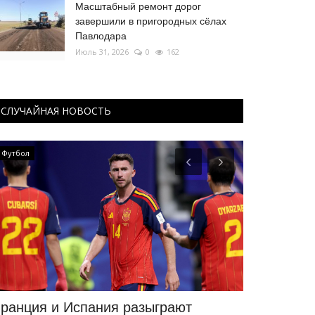
Масштабный ремонт дорог
завершили в пригородных сёлах
Павлодара
Июль 31, 2026
0
162
СЛУЧАЙНАЯ НОВОСТЬ
Футбол
СПОРТ
ранция и Испания разыграют
Павлодарк