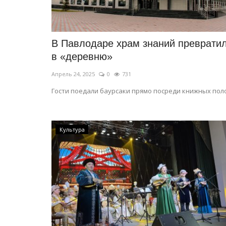
В Павлодаре храм знаний преврати
в «деревню»
Апрель 24, 2025
0
731
Гости поедали баурсаки прямо посреди книжных поло
Культура