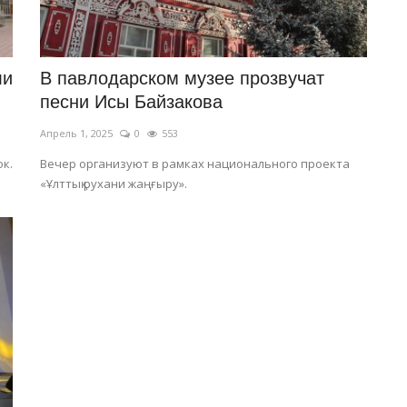
ли
В павлодарском музее прозвучат
песни Исы Байзакова
Апрель 1, 2025
0
553
к.
Вечер организуют в рамках национального проекта
«Ұлттық рухани жаңғыру».