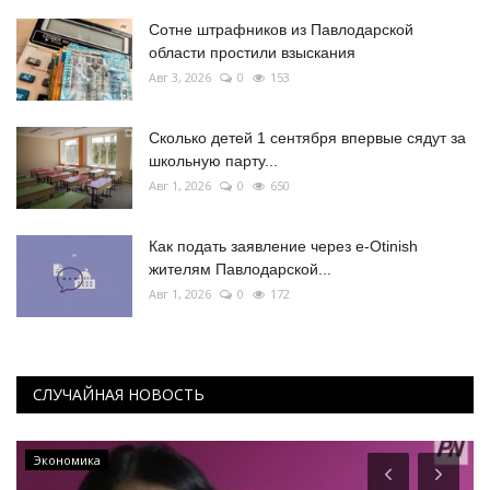
Сотне штрафников из Павлодарской
области простили взыскания
Авг 3, 2026
0
153
Сколько детей 1 сентября впервые сядут за
школьную парту...
Авг 1, 2026
0
650
Как подать заявление через e-Otinish
жителям Павлодарской...
Авг 1, 2026
0
172
СЛУЧАЙНАЯ НОВОСТЬ
Экономика