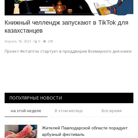
СПОРТ
Книжный челлендж запускают в ТikTok для
Чек-лист
казахстанцев
Апрель 18, 2023
0
249
РАЗВЛЕЧЕНИЯ
Проект #кiтапток стартует в преддверии Всемирного дня книги
OFFICIAL
Курултай
Язык
ПОПУЛЯРНЫЕ НОВОСТИ
Қазақша
Русский
на этой неделе
В этом месяце
Все время
Жителей Павлодарской области порадует
арбузный фестиваль