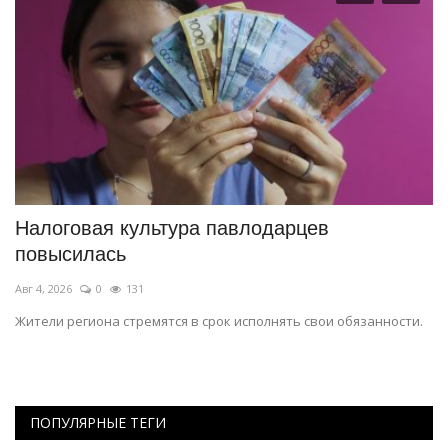
Налоговая культура павлодарцев
Х
повысилась
с
Авг 4, 2026
0
131
Ию
Жители региона стремятся в срок исполнять свои обязанности.
Съ
ол
ПОПУЛЯРНЫЕ ТЕГИ