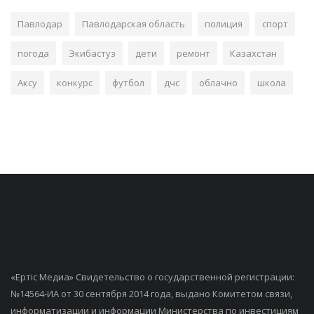
Павлодар
Павлодарская область
полиция
спорт
погода
Экибастуз
дети
ремонт
Казахстан
Аксу
конкурс
футбол
дчс
облачно
школа
«Ертiс Медиа» Свидетельство о государственной регистрации:
№14564-ИА от 30 сентября 2014 года, выдано Комитетом связи,
информатизации и информации Министерства по инвестициям