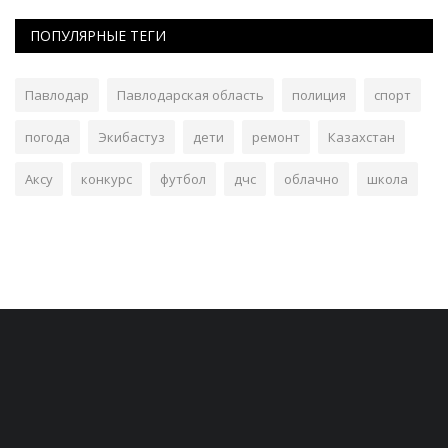
ПОПУЛЯРНЫЕ ТЕГИ
Павлодар
Павлодарская область
полиция
спорт
погода
Экибастуз
дети
ремонт
Казахстан
Аксу
конкурс
футбол
дчс
облачно
школа