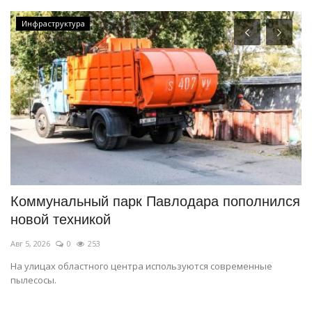
Инфраструктура
Коммунальный парк Павлодара пополнился
С
новой техникой
о
Авг 5, 2026
0
253
Ав
ые
На улицах областного центра используются современные
В 
пылесосы.
пр