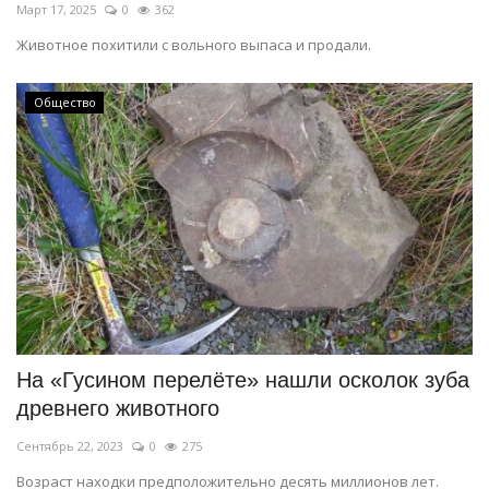
Март 17, 2025
0
362
Животное похитили с вольного выпаса и продали.
Общество
На «Гусином перелёте» нашли осколок зуба
древнего животного
Сентябрь 22, 2023
0
275
Возраст находки предположительно десять миллионов лет.