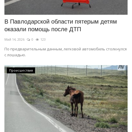
СПОРТ
В Павлодарской области пятерым детям
Чек-лист
оказали помощь после ДТП
Май 14, 2026
0
123
РАЗВЛЕЧЕНИЯ
По предварительным данным, легковой автомобиль столкнулся
с лошадью.
OFFICIAL
Курултай
Происшествия
Язык
Қазақша
Русский