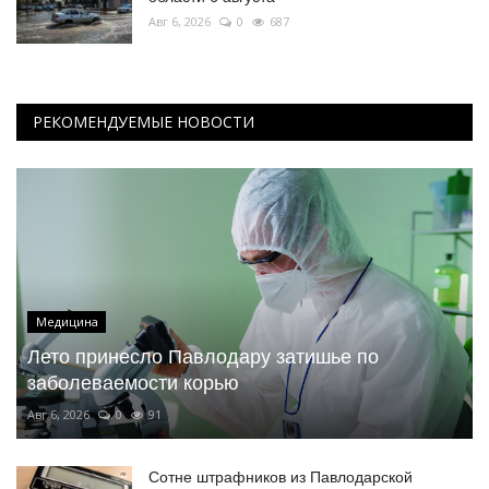
Авг 6, 2026
0
687
РЕКОМЕНДУЕМЫЕ НОВОСТИ
Медицина
Лето принесло Павлодару затишье по
заболеваемости корью
Авг 6, 2026
0
91
Сотне штрафников из Павлодарской