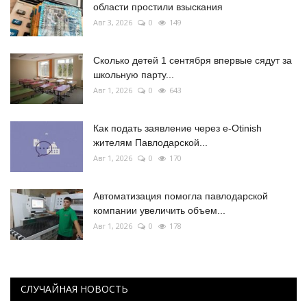
области простили взыскания
Авг 3, 2026
0
149
Сколько детей 1 сентября впервые сядут за
школьную парту...
Авг 1, 2026
0
643
Как подать заявление через e-Otinish
жителям Павлодарской...
Авг 1, 2026
0
170
Автоматизация помогла павлодарской
компании увеличить объем...
Авг 1, 2026
0
178
СЛУЧАЙНАЯ НОВОСТЬ