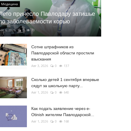
Медицина
Лето принесло Павлодару затишье
по заболеваемости корью
Авг 6, 2026
0
70
Сотне штрафников из
Павлодарской области простили
взыскания
Авг 3, 2026
0
137
Сколько детей 1 сентября впервые
сядут за школьную парту...
Авг 1, 2026
0
640
Как подать заявление через e-
Otinish жителям Павлодарской...
Авг 1, 2026
0
168