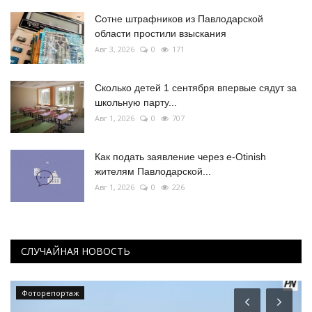
Сотне штрафников из Павлодарской
области простили взыскания
Авг 3, 2026
0
171
Сколько детей 1 сентября впервые сядут за
школьную парту...
Авг 1, 2026
0
707
Как подать заявление через e-Otinish
жителям Павлодарской...
Авг 1, 2026
0
226
СЛУЧАЙНАЯ НОВОСТЬ
Фоторепортаж