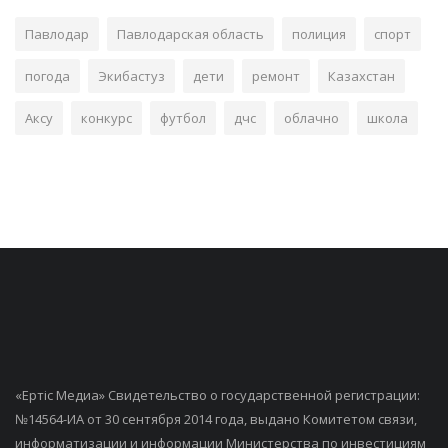
Павлодар
Павлодарская область
полиция
спорт
погода
Экибастуз
дети
ремонт
Казахстан
Аксу
конкурс
футбол
дчс
облачно
школа
«Ертiс Медиа» Свидетельство о государственной регистрации:
№14564-ИА от 30 сентября 2014 года, выдано Комитетом связи,
информатизации и информации Министерства по инвестициям