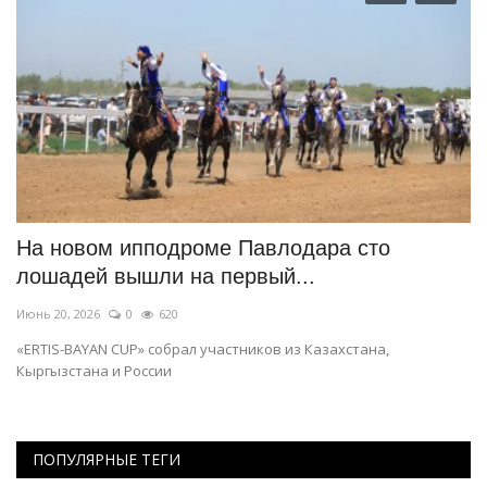
На новом ипподроме Павлодара сто
П
лошадей вышли на первый...
К
Июнь 20, 2026
0
620
Фе
«ERTIS-BAYAN CUP» собрал участников из Казахстана,
В 
Кыргызстана и России
ПОПУЛЯРНЫЕ ТЕГИ