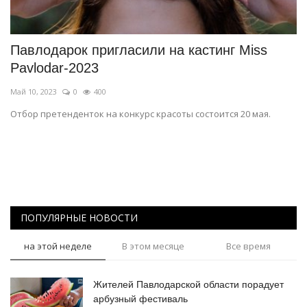
СПОРТ
Павлодарок пригласили на кастинг Miss
Чек-лист
Pavlodar-2023
Май 10, 2023
0
400
РАЗВЛЕЧЕНИЯ
Отбор претенденток на конкурс красоты состоится 20 мая.
OFFICIAL
Курултай
Язык
ПОПУЛЯРНЫЕ НОВОСТИ
Қазақша
Русский
на этой неделе
В этом месяце
Все время
Жителей Павлодарской области порадует
арбузный фестиваль