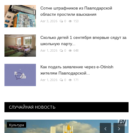
Сотне штрафников из Павлодарской
области простили взыскания
Авг 3, 2026
0
153
Сколько детей 1 сентября впервые сядут за
школьную парту...
Авг 1, 2026
0
648
Как подать заявление через e-Otinish
жителям Павлодарской...
Авг 1, 2026
0
171
СЛУЧАЙНАЯ НОВОСТЬ
Культура