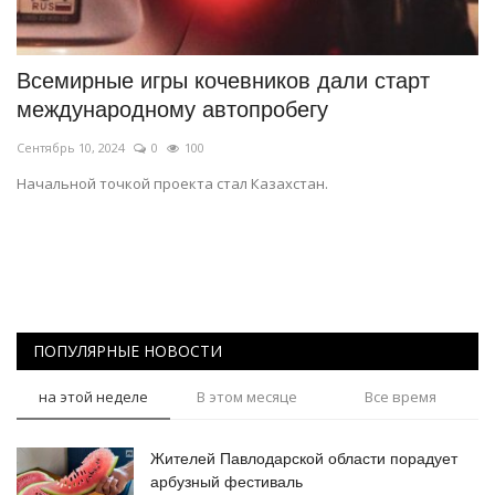
СПОРТ
Всемирные игры кочевников дали старт
Чек-лист
международному автопробегу
Сентябрь 10, 2024
0
100
РАЗВЛЕЧЕНИЯ
Начальной точкой проекта стал Казахстан.
OFFICIAL
Курултай
Язык
ПОПУЛЯРНЫЕ НОВОСТИ
Қазақша
Русский
на этой неделе
В этом месяце
Все время
Жителей Павлодарской области порадует
арбузный фестиваль