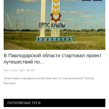
В Павлодарской области стартовал проект
П
путешествий по...
б
Авг 3, 2026
0
601
Ав
Участники каравана посетили место захоронения Тугела
В 
батыра.
ПОПУЛЯРНЫЕ ТЕГИ