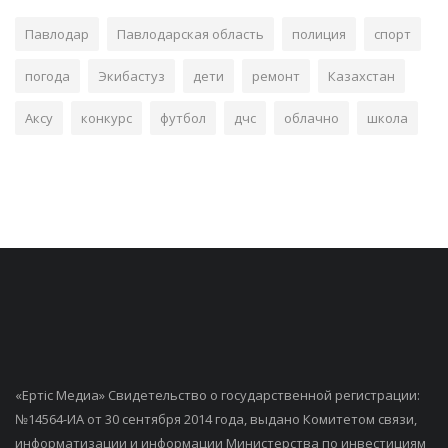
Павлодар
Павлодарская область
полиция
спорт
погода
Экибастуз
дети
ремонт
Казахстан
Аксу
конкурс
футбол
дчс
облачно
школа
«Ертiс Медиа» Свидетельство о государственной регистрации:
№14564-ИА от 30 сентября 2014 года, выдано Комитетом связи,
информатизации и информации Министерства по инвестициям