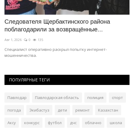
Следователя Щербактинского района
П
поблагодарили за возвращённые...
п
Авг 1, 2026
0
135
Ию
Специалист оперативно раскрыл попытку интернет-
Ко
мошенничества.
«ш
ПОПУЛЯРНЫЕ ТЕГИ
Павлодар
Павлодарская область
полиция
спорт
погода
Экибастуз
дети
ремонт
Казахстан
Аксу
конкурс
футбол
дчс
облачно
школа