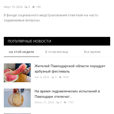
Март 19, 2024
0
130
В фонде социального медстрахования ответили на часто
задаваемые вопросы.
ПОПУЛЯРНЫЕ НОВОСТИ
на этой неделе
В этом месяце
Все время
Жителей Павлодарской области порадует
арбузный фестиваль
Авг 4, 2026
0
1829
На время гидравлических испытаний в
Павлодаре отключат...
Июль 31, 2026
0
1761