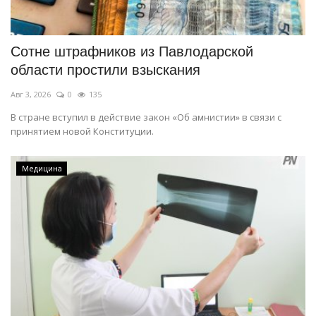
СПОРТ
Сотне штрафников из Павлодарской
Чек-лист
области простили взыскания
Авг 3, 2026
0
135
РАЗВЛЕЧЕНИЯ
В стране вступил в действие закон «Об амнистии» в связи с
принятием новой Конституции.
OFFICIAL
Курултай
Медицина
Язык
Қазақша
Русский