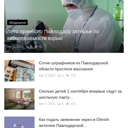
Медицина
Лето принесло Павлодару затишье по
заболеваемости корью
Авг 6, 2026
0
42
Сотне штрафников из Павлодарской
области простили взыскания
Авг 3, 2026
0
135
Сколько детей 1 сентября впервые сядут за
школьную парту...
Авг 1, 2026
0
635
Как подать заявление через e-Otinish
жителям Павлодарской...