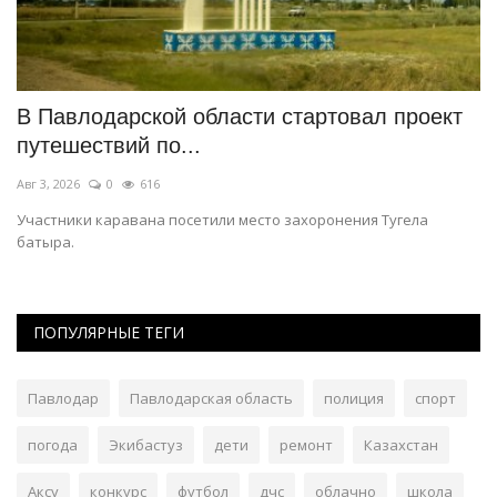
В Павлодарской области стартовал проект
В
путешествий по...
г
Авг 3, 2026
0
616
Ию
Участники каравана посетили место захоронения Тугела
Пи
батыра.
се
ПОПУЛЯРНЫЕ ТЕГИ
Павлодар
Павлодарская область
полиция
спорт
погода
Экибастуз
дети
ремонт
Казахстан
Аксу
конкурс
футбол
дчс
облачно
школа