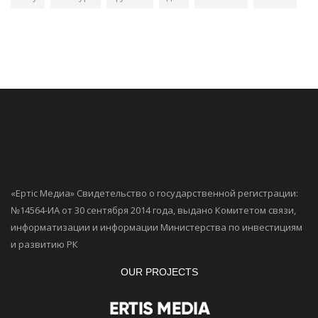
«Ертiс Медиа» Свидетельство о государственной регистрации:
№14564-ИА от 30 сентября 2014 года, выдано Комитетом связи,
информатизации и информации Министерства по инвестициям
и развитию РК
OUR PROJECTS