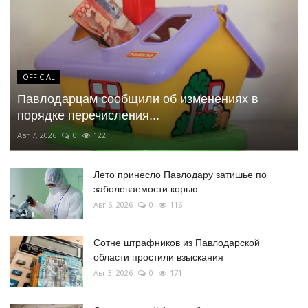
OFFICIAL
Павлодарцам сообщили об изменениях в
порядке перечисления...
Авг 7, 2026
0
122
Лето принесло Павлодару затишье по
заболеваемости корью
Авг 6, 2026
0
116
Сотне штрафников из Павлодарской
области простили взыскания
Авг 3, 2026
0
171