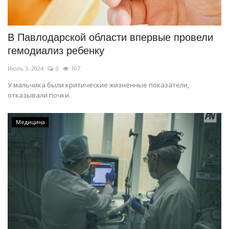
СПОРТ
В Павлодарской области впервые провели
Чек-лист
гемодиализ ребенку
Июль 3, 2024
0
107
РАЗВЛЕЧЕНИЯ
У мальчика были критические жизненные показатели,
отказывали почки.
OFFICIAL
Курултай
Медицина
Язык
Қазақша
Русский