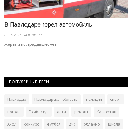
В Павлодаре горел автомобиль
В
ч
Авг 5, 2026
0
185
Ав
Жертв и пострадавших нет.
По
ПОПУЛЯРНЫЕ ТЕГИ
Павлодар
Павлодарская область
полиция
спорт
погода
Экибастуз
дети
ремонт
Казахстан
Аксу
конкурс
футбол
дчс
облачно
школа