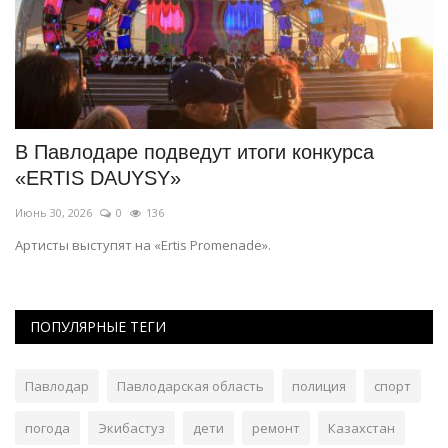
В Павлодаре подведут итоги конкурса
П
«ERTIS DAUYSY»
«
Июнь 30, 2026
0
136
Ап
Артисты выступят на «Ertis Promenade».
Пр
ПОПУЛЯРНЫЕ ТЕГИ
Павлодар
Павлодарская область
полиция
спорт
погода
Экибастуз
дети
ремонт
Казахстан