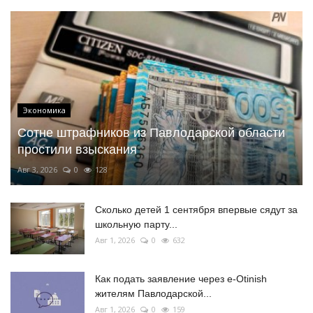
Экономика
Сотне штрафников из Павлодарской области
простили взыскания
Авг 3, 2026
0
128
Сколько детей 1 сентября впервые сядут за
школьную парту...
Авг 1, 2026
0
632
Как подать заявление через e-Otinish
жителям Павлодарской...
Авг 1, 2026
0
159