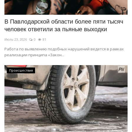
СПОРТ
В Павлодарской области более пяти тысяч
Чек-лист
человек ответили за пьяные выходки
Июль 23, 2026
0
81
РАЗВЛЕЧЕНИЯ
Работа по выявлению подобных нарушений ведется в рамках
реализации принципа «Закон...
OFFICIAL
Курултай
Происшествия
Язык
Қазақша
Русский