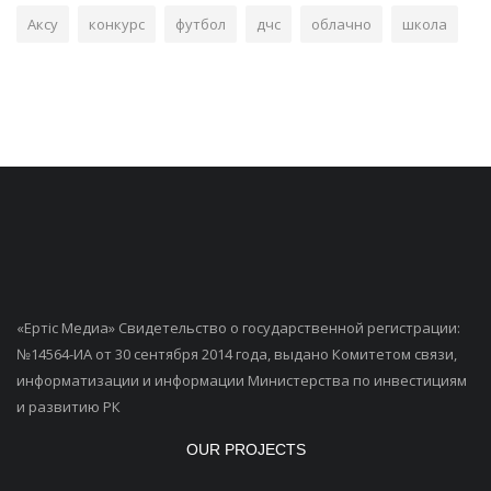
Аксу
конкурс
футбол
дчс
облачно
школа
«Ертiс Медиа» Свидетельство о государственной регистрации:
№14564-ИА от 30 сентября 2014 года, выдано Комитетом связи,
информатизации и информации Министерства по инвестициям
и развитию РК
OUR PROJECTS