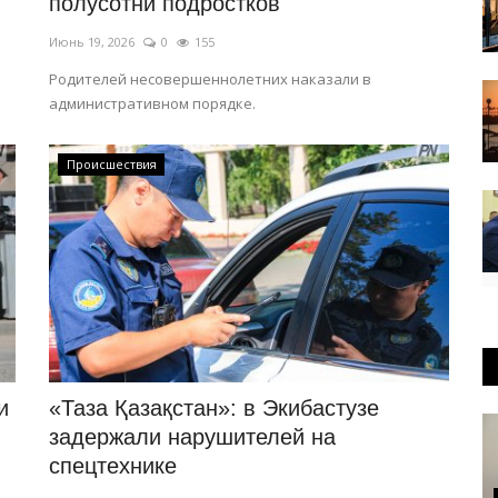
полусотни подростков
Июнь 19, 2026
0
155
Родителей несовершеннолетних наказали в
административном порядке.
Происшествия
и
«Таза Қазақстан»: в Экибастузе
задержали нарушителей на
спецтехнике