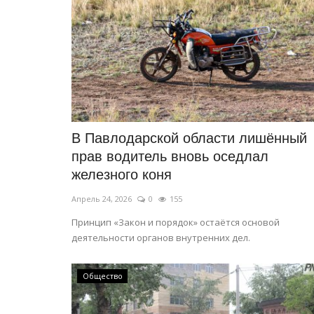
Павлодарец блестяще выступ
международном турнире Turkis
Март 31, 2026
0
650
По мнению тренера, такие победы – это не
случайность, а итог упорства и терпения.
В Павлодарской области лишённый
прав водитель вновь оседлал
железного коня
Апрель 24, 2026
0
155
Принцип «Закон и порядок» остаётся основой
деятельности органов внутренних дел.
Общество