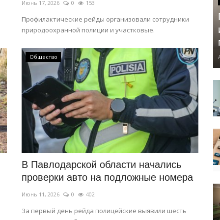
Июнь 17, 2026
0
153
Профилактические рейды организовали сотрудники
природоохранной полиции и участковые.
Общество
В Павлодарской области начались
проверки авто на подложные номера
Июнь 11, 2026
0
402
За первый день рейда полицейские выявили шесть