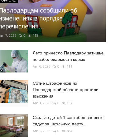
OFFICIAL
Павлодарцам сообщили об
изменениях в порядке
перечисления...
Авг 7, 2026
0
118
Лето принесло Павлодару затишье
по заболеваемости корью
Авг 6, 2026
0
111
Сотне штрафников из
Павлодарской области простили
взыскания
Авг 3, 2026
0
167
Сколько детей 1 сентября впервые
сядут за школьную парту...
Авг 1, 2026
0
684