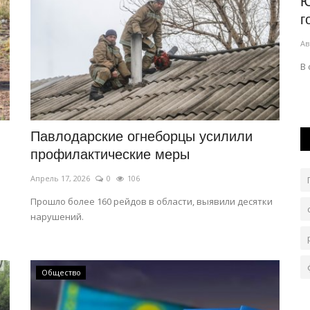
ил на
В Казахстане ужесточат требования к
Ю
h...
операторам связи
г
Авг 8, 2026
0
71
Ав
Новые требования к операторам связи направлены на
В
усиление борьбы с телефонным мошенничеством...
Павлодарские огнеборцы усилили
профилактические меры
Апрель 17, 2026
0
106
Прошло более 160 рейдов в области, выявили десятки
нарушений.
Общество