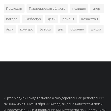
Павлодар
Павлодарская область
полиция
спорт
погода
Экибастуз
дети
ремонт
Казахстан
Аксу
конкурс
футбол
дчс
облачно
школа
«Ертiс Медиа» Свидетельство о государственной регистрации:
№14564-ИА от 30 сентября 2014 года, выдано Комитетом связи,
информатизации и информации Министерства по инвестициям