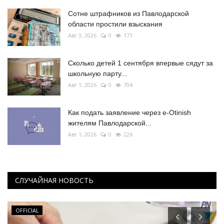
Сотне штрафников из Павлодарской
области простили взыскания
Авг 3, 2026
0
171
Сколько детей 1 сентября впервые сядут за
школьную парту...
Авг 1, 2026
0
704
Как подать заявление через e-Otinish
жителям Павлодарской...
Авг 1, 2026
0
226
СЛУЧАЙНАЯ НОВОСТЬ
OFFICIAL