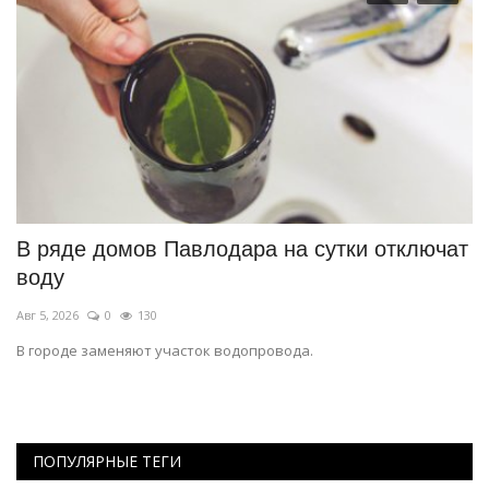
В ряде домов Павлодара на сутки отключат
А
воду
т
Авг 5, 2026
0
130
Ию
В городе заменяют участок водопровода.
По
ра
ПОПУЛЯРНЫЕ ТЕГИ