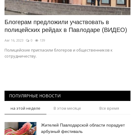
СПОРТ
Блогерам предложили участвовать в
Чек-лист
полицейских рейдах в Павлодаре (ВИДЕО)
Авг 16, 2023
0
139
РАЗВЛЕЧЕНИЯ
Полицейские пригласили блогеров и общественников к
сотрудничеству.
OFFICIAL
Курултай
Язык
ПОПУЛЯРНЫЕ НОВОСТИ
Қазақша
Русский
на этой неделе
В этом месяце
Все время
Жителей Павлодарской области порадует
арбузный фестиваль