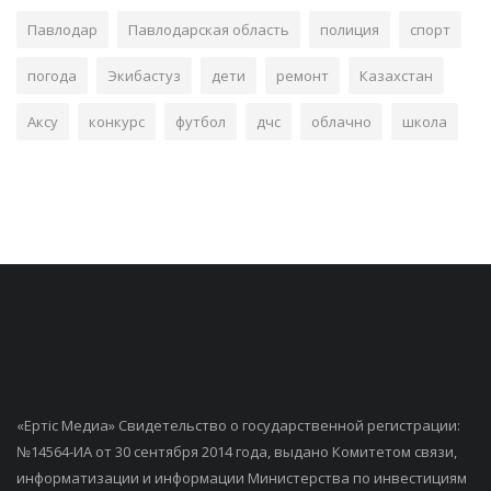
Павлодар
Павлодарская область
полиция
спорт
погода
Экибастуз
дети
ремонт
Казахстан
Аксу
конкурс
футбол
дчс
облачно
школа
«Ертiс Медиа» Свидетельство о государственной регистрации:
№14564-ИА от 30 сентября 2014 года, выдано Комитетом связи,
информатизации и информации Министерства по инвестициям