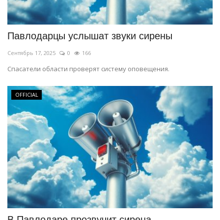
СПОРТ
Павлодарцы услышат звуки сирены
Чек-лист
Сентябрь 17, 2025
0
166
РАЗВЛЕЧЕНИЯ
Спасатели области проверят систему оповещения.
OFFICIAL
OFFICIAL
Курултай
Язык
Қазақша
Русский
В Павлодаре прозвучит сирена