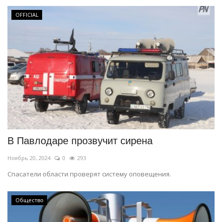
OFFICIAL
В Павлодаре прозвучит сирена
Ноябрь 20, 2024
0
293
Спасатели области проверят систему оповещения.
Общество