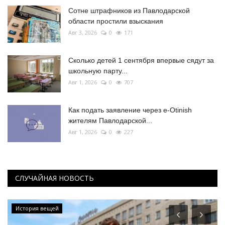
Сотне штрафников из Павлодарской
области простили взыскания
Авг 3, 2026
0
171
Сколько детей 1 сентября впервые сядут за
школьную парту...
Авг 1, 2026
0
707
Как подать заявление через e-Otinish
жителям Павлодарской...
Авг 1, 2026
0
227
СЛУЧАЙНАЯ НОВОСТЬ
История вещей