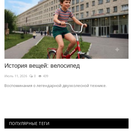
История вещей: велосипед
Д
С
Июль 11, 2026
0
439
Ма
Воспоминания о легендарной двухколесной технике.
У
м
ПОПУЛЯРНЫЕ ТЕГИ