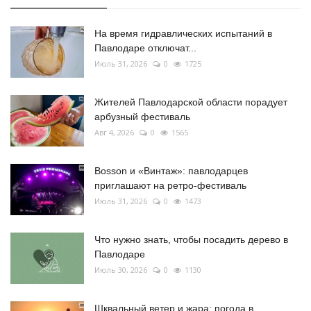
На время гидравлических испытаний в
Павлодаре отключат...
Июль 31, 2026
0
1725
Жителей Павлодарской области порадует
арбузный фестиваль
Авг 4, 2026
0
1565
Bosson и «Винтаж»: павлодарцев
приглашают на ретро-фестиваль
Июль 31, 2026
0
1473
Что нужно знать, чтобы посадить дерево в
Павлодаре
Июль 30, 2026
0
1130
Шквальный ветер и жара: погода в