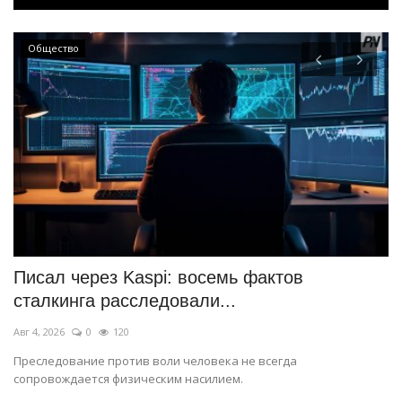
Общество
Писал через Kaspi: восемь фактов
В
сталкинга расследовали...
п
Авг 4, 2026
0
120
Ав
Преследование против воли человека не всегда
Ин
сопровождается физическим насилием.
не