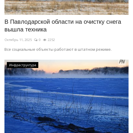
СПОРТ
В Павлодарской области на очистку снега
Чек-лист
вышла техника
Октябрь 11, 2025
0
2252
РАЗВЛЕЧЕНИЯ
Все социальные объекты работают в штатном режиме.
OFFICIAL
Инфраструктура
Курултай
Язык
Қазақша
Русский