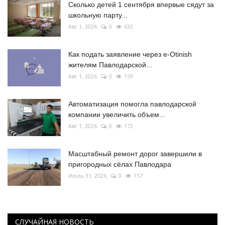
Сколько детей 1 сентября впервые сядут за
школьную парту...
Авг 1, 2026
0
632
Как подать заявление через e-Otinish
жителям Павлодарской...
Авг 1, 2026
0
159
Автоматизация помогла павлодарской
компании увеличить объем...
Авг 1, 2026
0
172
Масштабный ремонт дорог завершили в
пригородных сёлах Павлодара
Июль 31, 2026
0
157
СЛУЧАЙНАЯ НОВОСТЬ