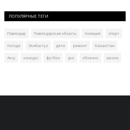
ПОПУЛЯРНЫЕ ТЕГИ
Павлодар
Павлодарская область
полиция
спорт
погода
Экибастуз
дети
ремонт
Казахстан
Аксу
конкурс
футбол
дчс
облачно
школа